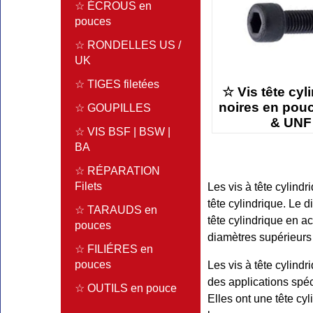
☆ ÉCROUS en
pouces
☆ RONDELLES US /
UK
☆ TIGES filetées
☆ Vis tête cyl
noires en pou
☆ GOUPILLES
& UNF
☆ VIS BSF | BSW |
BA
☆ RÉPARATION
Filets
Les vis à tête cylind
tête cylindrique. Le 
☆ TARAUDS en
tête cylindrique en a
pouces
diamètres supérieurs 
☆ FILIÉRES en
pouces
Les vis à tête cylind
des applications spéc
☆ OUTILS en pouce
Elles ont une tête cy