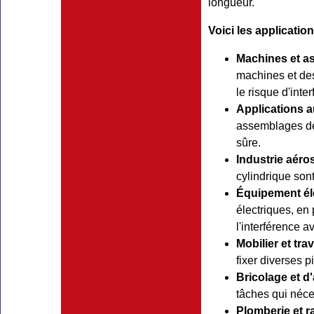
longueur.
Voici les applicatio
Machines et a
machines et des
le risque d'int
Applications a
assemblages de 
sûre.
Industrie aéros
cylindrique sont
Équipement éle
électriques, en 
l'interférence 
Mobilier et trav
fixer diverses p
Bricolage et d'
tâches qui néces
Plomberie et r