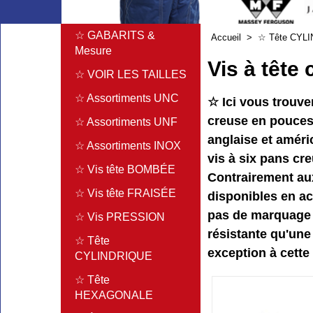
☆ GABARITS &
Accueil
>
☆ Tête CYL
Mesure
Vis à tête
☆ VOIR LES TAILLES
☆ Assortiments UNC
☆ Ici vous trouve
creuse en pouces.
☆ Assortiments UNF
anglaise et améric
☆ Assortiments INOX
vis à six pans cre
☆ Vis tête BOMBÉE
Contrairement aux
☆ Vis tête FRAISÉE
disponibles en ac
pas de marquage s
☆ Vis PRESSION
résistante qu'une 
☆ Tête
exception à cette 
CYLINDRIQUE
☆ Tête
HEXAGONALE