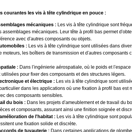
ns courantes les vis à tête cylindrique en pouce :
ssemblages mécaniques :
Les vis à tête cylindrique sont fréq
 assemblages mécaniques. Leur tête à profil bas permet d'obtenir
erférence avec d'autres composants ou objets.
utomobiles :
Les vis à tête cylindrique sont utilisées dans div
moteurs, les boîtiers de transmission et d'autres composants cri
patiale :
Dans l'ingénierie aérospatiale, où le poids et l'espace 
 utilisées pour fixer des composants et des structures légers.
ctronique et électrique :
Les vis à tête cylindrique sont utili
particulier dans les applications où une fixation à profil bas est 
avec des composants sensibles.
ail du bois :
Dans les projets d'ameublement et de travail du bois
ièces et composants, assurant ainsi une finition soignée et discr
amélioration de l'habitat :
Les vis à tête cylindrique sont popul
sitent une fixation solide et discrète.
accords de tuyauterie :
Dans certaines applications de plomberie