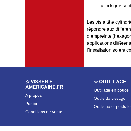
cylindrique son
Les vis à tête cylindri
répondre aux différe
d’empreinte (hexagona
applications différente
l'installation soient 
☆ VISSERIE-
☆ OUTILLAGE
AMERICAINE.FR
Outillage en pouce
A propos
Outils de vissage
Panier
Outils auto, poids-l
Conditions de vente