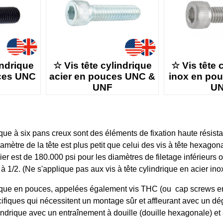
indrique
☆ Vis tête cylindrique
☆ Vis tête 
ces UNC
acier en pouces UNC &
inox en po
UNF
U
rique à six pans creux sont des éléments de fixation haute résis
diamètre de la tête est plus petit que celui des vis à tête hexa
cier est de 180.000 psi pour les diamètres de filetage inférieurs
à 1/2. (Ne s'applique pas aux vis à tête cylindrique en acier ino
rique en pouces, appelées également vis THC (ou cap screws en 
ifiques qui nécessitent un montage sûr et affleurant avec un dé
lindrique avec un entraînement à douille (douille hexagonale) et 