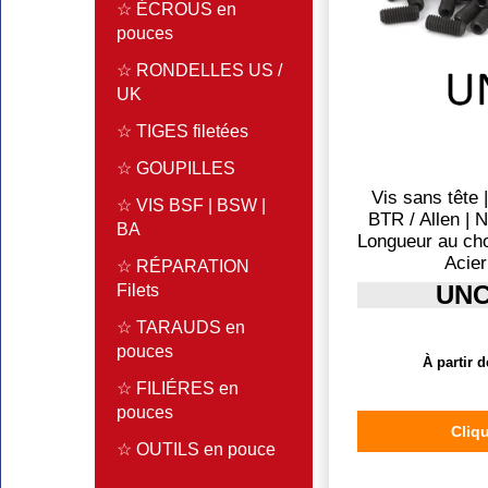
☆ ÉCROUS en
pouces
☆ RONDELLES US /
UK
☆ TIGES filetées
☆ GOUPILLES
Vis sans tête 
☆ VIS BSF | BSW |
BTR / Allen | 
BA
Longueur au cho
Acier
☆ RÉPARATION
UNC
Filets
☆ TARAUDS en
pouces
À partir d
☆ FILIÉRES en
pouces
Cliqu
☆ OUTILS en pouce