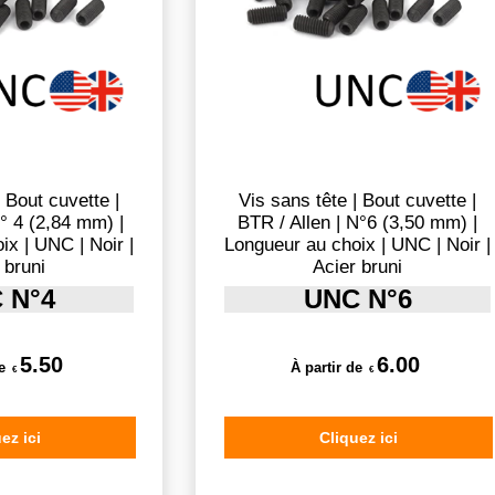
| Bout cuvette |
Vis sans tête | Bout cuvette |
N° 4 (2,84 mm) |
BTR / Allen | N°6 (3,50 mm) |
ix | UNC | Noir |
Longueur au choix | UNC | Noir |
 bruni
Acier bruni
 N°4
UNC N°6
5.50
6.00
e
À partir de
€
€
ez ici
Cliquez ici