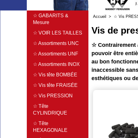
☆ GABARITS &
Accueil
>
☆ Vis PRES
Mesure
Vis de pr
☆ VOIR LES TAILLES
☆ Assortiments UNC
☆ Contrairement à 
pouvoir être enti
☆ Assortiments UNF
au bon fonctionnem
☆ Assortiments INOX
inaccessible sans
☆ Vis tête BOMBÉE
esthétiques ou de
☆ Vis tête FRAISÉE
☆ Vis PRESSION
☆ Tête
CYLINDRIQUE
☆ Tête
HEXAGONALE