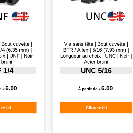
| Bout cuvette |
Vis sans tête | Bout cuvette |
1/4 (6,35 mm) |
BTR / Allen | 5/16 (7,93 mm) |
ix | UNF | Noir |
Longueur au choix | UNC | Noir |
 bruni
Acier bruni
 1/4
UNC 5/16
6.00
6.00
e
À partir de
€
€
ez ici
Cliquez ici