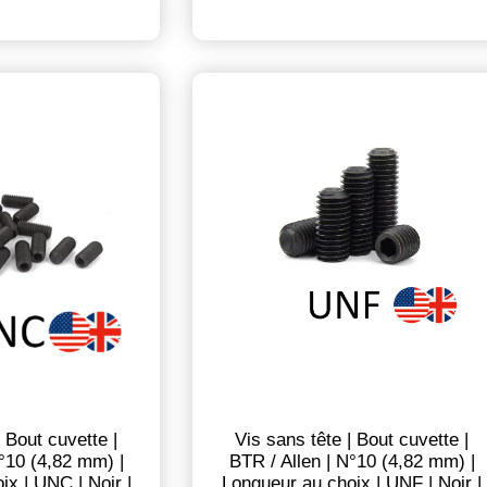
| Bout cuvette |
Vis sans tête | Bout cuvette |
N°10 (4,82 mm) |
BTR / Allen | N°10 (4,82 mm) |
ix | UNC | Noir |
Longueur au choix | UNF | Noir |