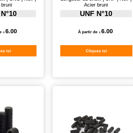
 bruni
Acier bruni
 N°10
UNF N°10
6.00
6.00
e
À partir de
€
€
ez ici
Cliquez ici