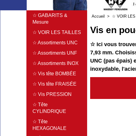
☆ GABARITS &
Accueil
>
☆ VOIR LES
Mesure
Vis en pou
☆ VOIR LES TAILLES
☆ Assortiments UNC
☆ Ici vous trouve
7,93 mm. Choisiss
☆ Assortiments UNF
UNC (pas épais) et
☆ Assortiments INOX
inoxydable, l'acie
☆ Vis tête BOMBÉE
☆ Vis tête FRAISÉE
☆ Vis PRESSION
☆ Tête
CYLINDRIQUE
☆ Tête
HEXAGONALE