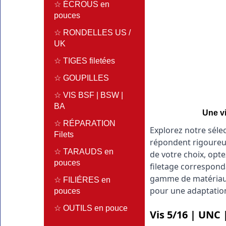
☆ ÉCROUS en
pouces
☆ RONDELLES US /
UK
☆ TIGES filetées
☆ GOUPILLES
☆ VIS BSF | BSW |
BA
Une vi
☆ RÉPARATION
Explorez notre sélec
Filets
répondent rigoureus
☆ TARAUDS en
de votre choix, opte
pouces
filetage corresponda
gamme de matériaux d
☆ FILIÉRES en
pour une adaptation
pouces
☆ OUTILS en pouce
Vis 5/16 | UNC