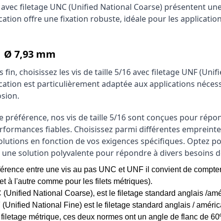
16 avec filetage UNC (Unified National Coarse) présentent une
cation offre une fixation robuste, idéale pour les application
 | Ø 7,93 mm
 fin, choisissez les vis de taille 5/16 avec filetage UNF (Unif
ication est particulièrement adaptée aux applications nécess
osion.
e préférence, nos vis de taille 5/16 sont conçues pour répon
rformances fiables. Choisissez parmi différentes empreinte
lutions en fonction de vos exigences spécifiques. Optez pour l
, une solution polyvalente pour répondre à divers besoins de
ifférence entre une vis au pas UNC et UNF il convient de compter
let à l'autre comme pour les filets métriques).
 (Unified National Coarse), est le filetage standard anglais /am
(Unified National Fine) est le filetage standard anglais / améric
iletage métrique, ces deux normes ont un angle de flanc de 60º