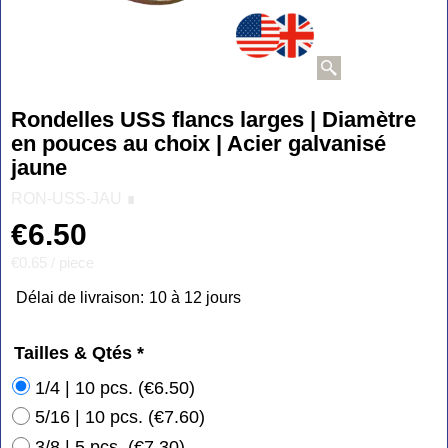
Rondelles USS flancs larges | Diamètre
en pouces au choix | Acier galvanisé
jaune
RON-USS-JAU ∎
€
6.50
€0.65
/ piece
Délai de livraison:
10 à 12 jours
Tailles & Qtés
*
1/4 | 10 pcs.
(
€6.50
)
5/16 | 10 pcs.
(
€7.60
)
3/8 | 5 pcs.
(
€7.30
)