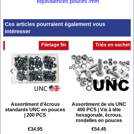
équivalences pouces /mm
Ces articles pourraient également vous
intéresser
e
Filetage fin
Triés en sachet
Assortiment d'écrous
Assortiment de vis UNC
s
standards UNC en pouces
400 PCS | Vis à tête
| 200 PCS
hexagonale, écrous,
rondelles en pouces
€
34.95
€
54.45