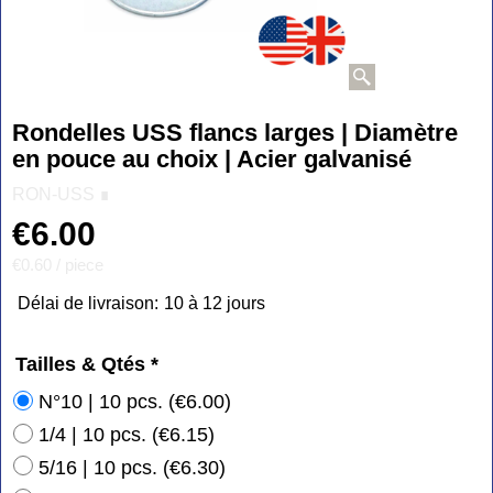
Rondelles USS flancs larges | Diamètre
en pouce au choix | Acier galvanisé
RON-USS ∎
€
6.00
€0.60
/ piece
Délai de livraison:
10 à 12 jours
Tailles & Qtés
*
N°10 | 10 pcs.
(
€6.00
)
1/4 | 10 pcs.
(
€6.15
)
5/16 | 10 pcs.
(
€6.30
)