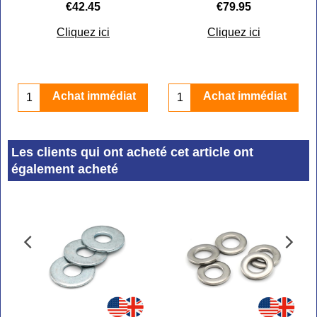
€
42.45
€
79.95
Cliquez ici
Cliquez ici
Achat immédiat
Achat immédiat
Les clients qui ont acheté cet article ont
également acheté