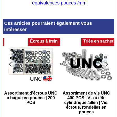
équivalences pouces /mm
Ces articles pourraient également vous
intéresser
es
Écrous à frein
Triés en sachet
)
Assortiment d'écrous UNC
Assortiment de vis UNC
à bague en pouces | 200
400 PCS | Vis à tête
PCS
cylindrique /allen | Vis,
écrous, rondelles en
pouces