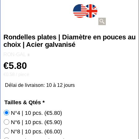
Rondelles plates | Diamètre en pouces au
choix | Acier galvanisé
RON-GAL ∎
€
5.80
€0.58
/ piece
Délai de livraison:
10 à 12 jours
Tailles & Qtés
*
N°4 | 10 pcs.
(
€5.80
)
N°6 | 10 pcs.
(
€5.90
)
N°8 | 10 pcs.
(
€6.00
)