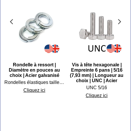
Rondelle à ressort |
Vis à tête hexagonale |
s
Diamètre en pouces au
Empreinte 6 pans | 5/16
s
choix | Acier galvanisé
(7,93 mm) | Longueur au
|
choix | UNC | Acier
Rondelles élastiques tailles impériales
UNC 5/16
Cliquez ici
C
Cliquez ici