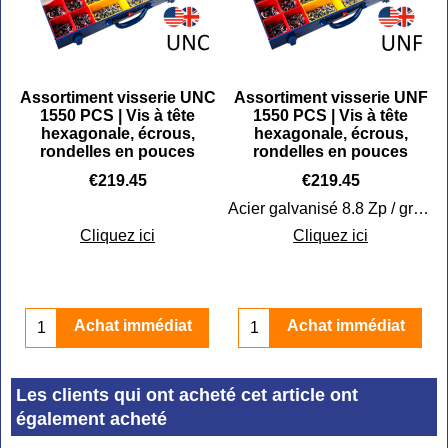
C
Assortiment visserie UNC
Assortiment visserie UNF
1550 PCS | Vis à tête
1550 PCS | Vis à tête
hexagonale, écrous,
hexagonale, écrous,
rondelles en pouces
rondelles en pouces
€
219.45
€
219.45
Acier galvanisé 8.8 Zp / grade 5
Cliquez ici
Cliquez ici
Achat immédiat
Achat immédiat
Les clients qui ont acheté cet article ont
également acheté