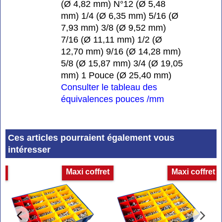
(Ø 4,82 mm) N°12 (Ø 5,48
mm) 1/4 (Ø 6,35 mm) 5/16 (Ø
7,93 mm) 3/8 (Ø 9,52 mm)
7/16 (Ø 11,11 mm) 1/2 (Ø
12,70 mm) 9/16 (Ø 14,28 mm)
5/8 (Ø 15,87 mm) 3/4 (Ø 19,05
mm) 1 Pouce (Ø 25,40 mm)
Consulter le tableau des
équivalences pouces /mm
Ces articles pourraient également vous
intéresser
is
Maxi coffret
Maxi coffret