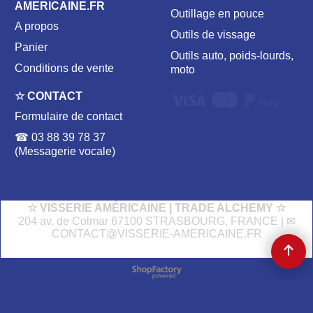
AMERICAINE.FR
Outillage en pouce
A propos
Outils de vissage
Panier
Outils auto, poids-lourds,
Conditions de vente
moto
☆ CONTACT
Formulaire de contact
☎ 03 88 39 78 37
(Messagerie vocale)
☆ VISSERIE AMÉRICAINE | TRADE ALCHEMY ☆
204 av. de Colmar 67100 STRASBOURG, FRANCE | ✉
CONTACT@VISSERIE-AMERICAINE.FR
Boutique en ligne créés
avec le logiciel
eCommerce ShopFactory