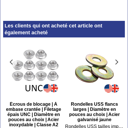
Les clients qui ont acheté cet article ont
également acheté
Écrous de blocage | À
Rondelles USS flancs
6
embase crantée | Filetage
larges | Diamètre en
|
épais UNC | Diamètre en
pouces au choix | Acier
|
pouces au choix | Acier
galvanisé jaune
inoxydable | Classe A2
Rondelles USS tailles impériales