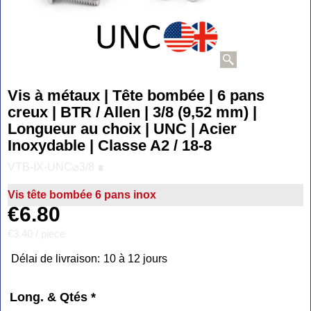
Vis à métaux | Tête bombée | 6 pans
creux | BTR / Allen | 3/8 (9,52 mm) |
Longueur au choix | UNC | Acier
Inoxydable | Classe A2 / 18-8
VTB-IX-UNC⌀3/8 ∎
Vis tête bombée 6 pans inox
€
6.80
€3.40
/ piece
Délai de livraison:
10 à 12 jours
Long. & Qtés
*