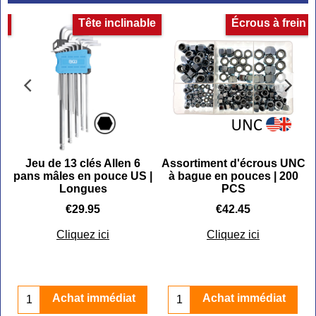
et
Tête inclinable
Écrous à frein
Jeu de 13 clés Allen 6
Assortiment d'écrous UNC
pans mâles en pouce US |
à bague en pouces | 200
Longues
PCS
€
29.95
€
42.45
Cliquez ici
Cliquez ici
Achat immédiat
Achat immédiat