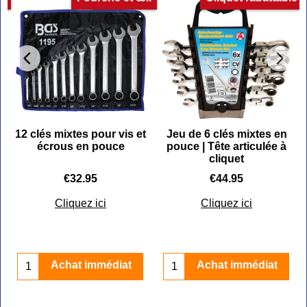
)
12 clés mixtes pour vis et
Jeu de 6 clés mixtes en
écrous en pouce
pouce | Tête articulée à
cliquet
€
32.95
€
44.95
Cliquez ici
Cliquez ici
Achat immédiat
Achat immédiat