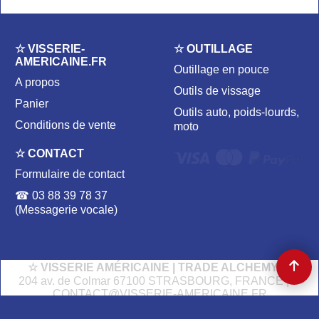
☆ VISSERIE-
☆ OUTILLAGE
AMERICAINE.FR
Outillage en pouce
A propos
Outils de vissage
Panier
Outils auto, poids-lourds,
Conditions de vente
moto
☆ CONTACT
Formulaire de contact
☎ 03 88 39 78 37
(Messagerie vocale)
☆ VISSERIE AMÉRICAINE | TRADE ALCHEMY ☆
204 av. de Colmar 67100 STRASBOURG, FRANCE | ✉
CONTACT@VISSERIE-AMERICAINE.FR