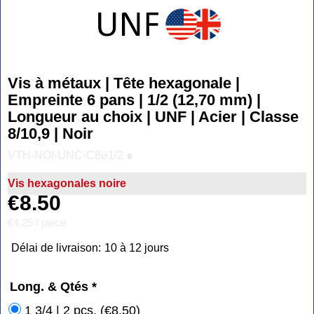
Vis à métaux | Tête hexagonale |
Empreinte 6 pans | 1/2 (12,70 mm) |
Longueur au choix | UNF | Acier | Classe
8/10,9 | Noir
VTH-NOI-UNC-C8⌀1/2 ∎
Vis hexagonales noire
€
8.50
€4.25
/ piece
Délai de livraison:
10 à 12 jours
Long. & Qtés
*
1 3/4 | 2 pcs.
(
€8.50
)