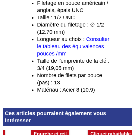
Filetage en pouce américain /
anglais, épais UNC
Taille : 1/2 UNC
Diamètre du filetage : ∅ 1/2
(12,70 mm)
Longueur au choix :
Consulter
le tableau des équivalences
pouces /mm
Taille de l'empreinte de la clé :
3/4 (19,05 mm)
Nombre de filets par pouce
(pas) : 13
Matériau : Acier 8 (10,9)
Ces articles pourraient également vous
intéresser
es
Fourche et œil
Cliquet rabattable