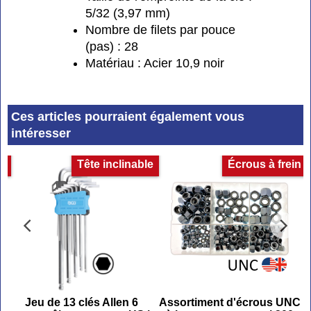
5/32 (3,97 mm)
Nombre de filets par pouce
(pas) : 28
Matériau : Acier 10,9 noir
Ces articles pourraient également vous
intéresser
et
Tête inclinable
Écrous à frein
Jeu de 13 clés Allen 6
Assortiment d'écrous UNC