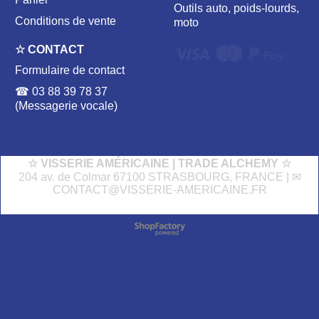
Outils auto, poids-lourds,
Conditions de vente
moto
☆ CONTACT
Formulaire de contact
☎ 03 88 39 78 37
(Messagerie vocale)
☆ VISSERIE AMÉRICAINE | TRADE ALCHEMY ☆
204 av. de Colmar 67100 STRASBOURG, FRANCE | ✉
CONTACT@VISSERIE-AMERICAINE.FR
Boutique en ligne créés
avec le logiciel
eCommerce ShopFactory