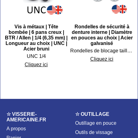
e
Vis à métaux | Tête
Rondelles de sécurité à
n
bombée | 6 pans creux |
denture interne | Diamètre
BTR / Allen | 1/4 (6,35 mm) |
en pouces au choix | Acier
|
Longueur au choix | UNC |
galvanisé
Acier bruni
Rondelles de blocage tailles impériales
UNC 1/4
Cliquez ici
Cliquez ici
☆ VISSERIE-
☆ OUTILLAGE
AMERICAINE.FR
Outillage en pouce
A propos
Outils de vissage
Panier