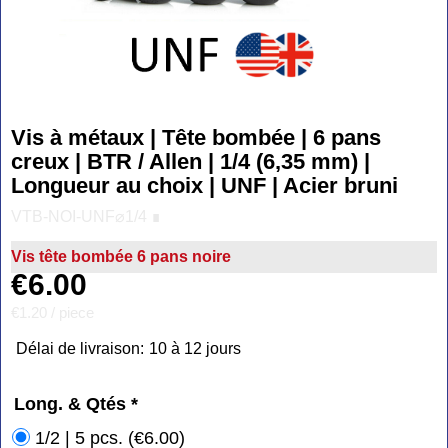
Vis à métaux | Tête bombée | 6 pans
creux | BTR / Allen | 1/4 (6,35 mm) |
Longueur au choix | UNF | Acier bruni
VTB-NOI-UNF⌀1/4 ∎
Vis tête bombée 6 pans noire
€
6.00
€1.20
/ piece
Délai de livraison:
10 à 12 jours
Long. & Qtés
*
1/2 | 5 pcs.
(
€6.00
)