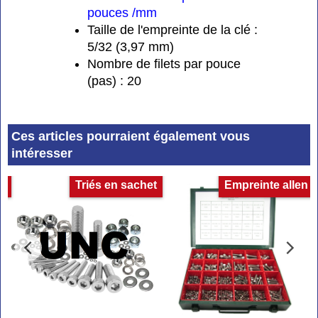
pouces /mm
Taille de l'empreinte de la clé :
5/32 (3,97 mm)
Nombre de filets par pouce
(pas) : 20
Ces articles pourraient également vous
intéresser
e
Triés en sachet
Empreinte allen