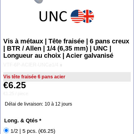
Vis à métaux | Tête fraisée | 6 pans creux
| BTR / Allen | 1/4 (6,35 mm) | UNC |
Longueur au choix | Acier galvanisé
VTF-6P-ACIER-UNC⌀1/4 ∎
Vis tête fraisée 6 pans acier
€
6.25
€1.25
/ piece
Délai de livraison:
10 à 12 jours
Long. & Qtés
*
1/2 | 5 pcs.
(
€6.25
)