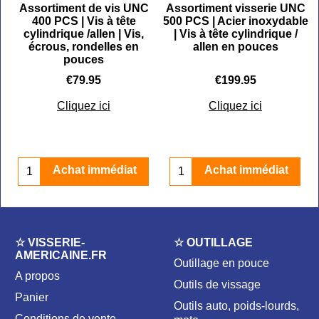
Assortiment de vis UNC
Assortiment visserie UNC
s
400 PCS | Vis à tête
500 PCS | Acier inoxydable
cylindrique /allen | Vis,
| Vis à tête cylindrique /
écrous, rondelles en
allen en pouces
pouces
€
79.95
€
199.95
Cliquez ici
Cliquez ici
Achat immédiat
Achat immédiat
☆ VISSERIE-
☆ OUTILLAGE
AMERICAINE.FR
Outillage en pouce
A propos
Outils de vissage
Panier
Outils auto, poids-lourds,
Conditions de vente