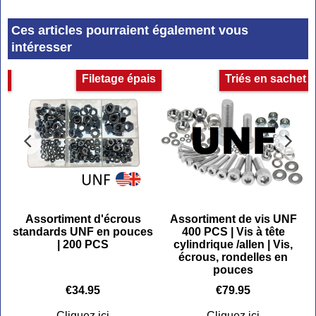
Ces articles pourraient également vous
intéresser
e
Filetage épais
Triés en sachet
Assortiment d'écrous
Assortiment de vis UNF
s
standards UNF en pouces
400 PCS | Vis à tête
| 200 PCS
cylindrique /allen | Vis,
écrous, rondelles en
pouces
€
34.95
€
79.95
Cliquez ici
Cliquez ici