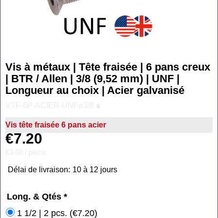
Vis à métaux | Tête fraisée | 6 pans creux
| BTR / Allen | 3/8 (9,52 mm) | UNF |
Longueur au choix | Acier galvanisé
VTF-6P-ACIER-UNF⌀3/8 ∎
Vis tête fraisée 6 pans acier
€
7.20
€3.60
/ piece
Délai de livraison:
10 à 12 jours
Long. & Qtés
*
1 1/2 | 2 pcs.
(
€7.20
)