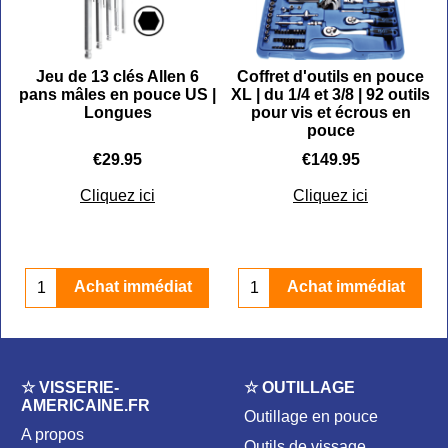
C
Jeu de 13 clés Allen 6
Coffret d'outils en pouce
pans mâles en pouce US |
XL | du 1/4 et 3/8 | 92 outils
Longues
pour vis et écrous en
pouce
€
29.95
€
149.95
Cliquez ici
Cliquez ici
Achat immédiat
Achat immédiat
☆ VISSERIE-
☆ OUTILLAGE
AMERICAINE.FR
Outillage en pouce
A propos
Outils de vissage