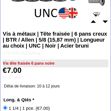
Vis à métaux | Tête fraisée | 6 pans creux
| BTR / Allen | 5/8 (15,87 mm) | Longueur
au choix | UNC | Noir | Acier bruni
VTF-NOI-UNC⌀5/8 ∎
Vis tête fraisée 6 pans noire
€
7.00
€7.00
/ piece
Délai de livraison:
10 à 12 jours
Long. & Qtés
*
1 1/4 | 1 pce.
(
€7.00
)