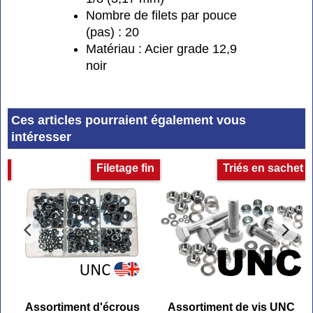
Nombre de filets par pouce
(pas) : 20
Matériau : Acier grade 12,9
noir
Ces articles pourraient également vous
intéresser
e
Filetage fin
Triés en sachet
Assortiment d'écrous
Assortiment de vis UNC