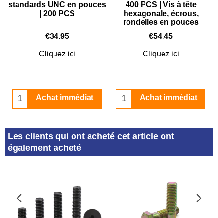
s
standards UNC en pouces
400 PCS | Vis à tête
| 200 PCS
hexagonale, écrous,
rondelles en pouces
€
34.95
€
54.45
Cliquez ici
Cliquez ici
Achat immédiat
Achat immédiat
Les clients qui ont acheté cet article ont
également acheté