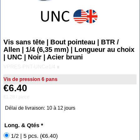
Vis sans tête | Bout pointeau | BTR /
Allen | 1/4 (6,35 mm) | Longueur au choix
| UNC | Noir | Acier bruni
VPRES-PNT-UNC⌀1/4 ∎
Vis de pression 6 pans
€
6.40
€1.28
/ piece
Délai de livraison:
10 à 12 jours
Long. & Qtés
*
1/2 | 5 pcs.
(
€6.40
)