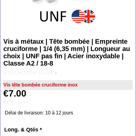
Vis à métaux | Tête bombée | Empreinte
cruciforme | 1/4 (6,35 mm) | Longueur au
choix | UNF pas fin | Acier inoxydable |
Classe A2 / 18-8
VTB-CRU-UNF-IX⌀1/4 ∎
Vis tête bombée cruciforme inox
€
7.00
€3.50
/ piece
Délai de livraison:
10 à 12 jours
Long. & Qtés
*