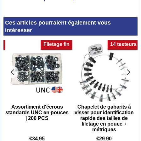
Ces articles pourraient également vous
intéresser
et
Filetage fin
14 testeurs
Assortiment d'écrous
Chapelet de gabarits à
standards UNC en pouces
visser pour identification
| 200 PCS
rapide des tailles de
filetage en pouce +
métriques
€
34.95
€
29.90