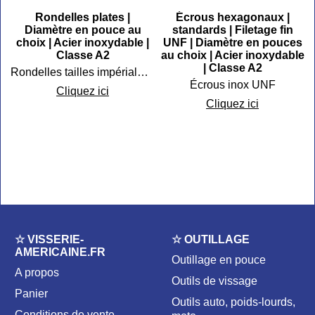
Rondelles plates |
Écrous hexagonaux |
Diamètre en pouce au
standards | Filetage fin
choix | Acier inoxydable |
UNF | Diamètre en pouces
|
Classe A2
au choix | Acier inoxydable
| Classe A2
Rondelles tailles impériales inox
Écrous inox UNF
Cliquez ici
Cliquez ici
☆ VISSERIE-
☆ OUTILLAGE
AMERICAINE.FR
Outillage en pouce
A propos
Outils de vissage
Panier
Outils auto, poids-lourds,
Conditions de vente