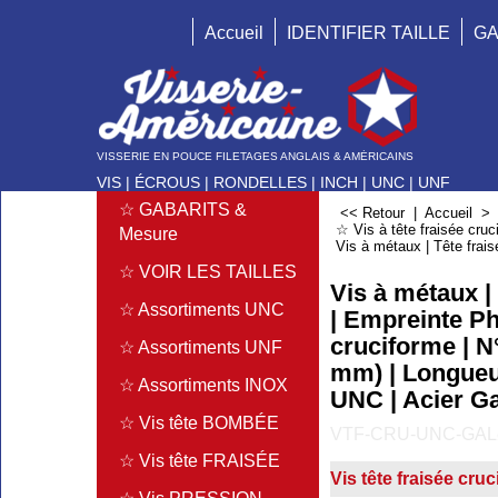
Accueil
IDENTIFIER TAILLE
GA
VISSERIE EN POUCE FILETAGES ANGLAIS & AMÉRICAINS
VIS | ÉCROUS | RONDELLES | INCH | UNC | UNF
☆ GABARITS &
<< Retour
|
Accueil
☆ Vis à tête fraisée cr
Mesure
Vis à métaux | Tête frais
☆ VOIR LES TAILLES
Vis à métaux | 
☆ Assortiments UNC
| Empreinte Phi
cruciforme | N
☆ Assortiments UNF
mm) | Longueur
☆ Assortiments INOX
UNC | Acier G
☆ Vis tête BOMBÉE
VTF-CRU-UNC-GAL
☆ Vis tête FRAISÉE
Vis tête fraisée cru