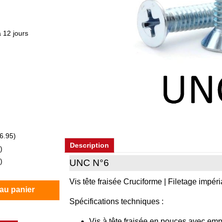
 12 jours
)
)
)
)
)
6.95
)
Description
)
)
UNC N°6
Vis tête fraisée Cruciforme | Filetage impéri
 au panier
Spécifications techniques :
Vis à tête fraisée en pouces avec emp