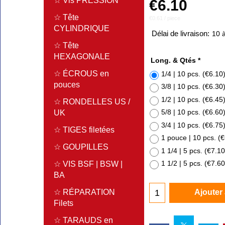
☆ Vis PRESSION
€
6.10
☆ Tête
€0.61
/ piece
CYLINDRIQUE
Délai de livraison:
10 à
☆ Tête
HEXAGONALE
Long. & Qtés
*
☆ ÉCROUS en
1/4 | 10 pcs.
(
€6.10
pouces
3/8 | 10 pcs.
(
€6.30
1/2 | 10 pcs.
(
€6.45
☆ RONDELLES US /
5/8 | 10 pcs.
(
€6.60
UK
3/4 | 10 pcs.
(
€6.75
☆ TIGES filetées
1 pouce | 10 pcs.
(
€
☆ GOUPILLES
1 1/4 | 5 pcs.
(
€7.10
1 1/2 | 5 pcs.
(
€7.60
☆ VIS BSF | BSW |
BA
☆ RÉPARATION
Ajouter
Filets
☆ TARAUDS en