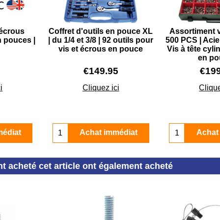
'écrous
Coffret d'outils en pouce XL
Assortiment 
 pouces |
| du 1/4 et 3/8 | 92 outils pour
500 PCS | Acie
S
vis et écrous en pouce
Vis à tête cyli
en po
€
149.95
€
19
i
Cliquez ici
Clique
médiat
Achat immédiat
Achat
nt acheté cet article ont également acheté