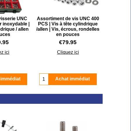
visserie UNC
Assortiment de vis UNC 400
r inoxydable |
PCS | Vis à tête cylindrique
ndrique / allen
/allen | Vis, écrous, rondelles
uces
en pouces
9.95
€
79.95
z ici
Cliquez ici
 immédiat
Achat immédiat