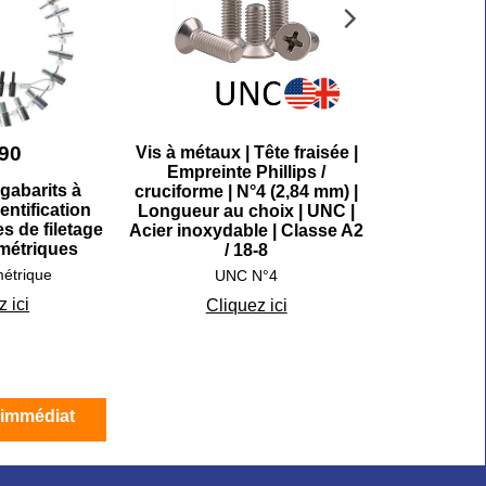
.90
Vis à métaux | Tête fraisée |
Vis à métaux
Empreinte Phillips /
Emprein
gabarits à
cruciforme | N°4 (2,84 mm) |
cruciforme 
entification
Longueur au choix | UNC |
Longueur a
es de filetage
Acier inoxydable | Classe A2
Acier inoxy
métriques
/ 18-8
étrique
UNC N°4
U
 ici
Cliquez ici
Cli
 immédiat