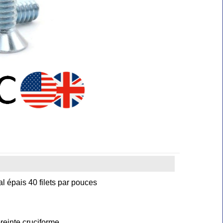
al épais 40 filets par pouces
reinte cruciforme