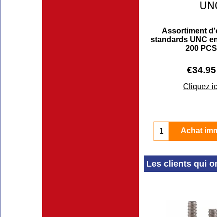
Assortiment d
standards UNC en
200 PC
€
34.95
Cliquez ic
Achat im
Les clients qui o