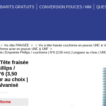
BARITS GRATUITS
CONVERSION POUCES / MM
QUE
>
☆ Vis tête FRAISÉE
>
☆ Vis à tête fraisée cruciforme en pouces UNC & 
uciforme acier en pouces UNC & UNF
>
ée | Empreinte Phillips / cruciforme | N°6 (3,50 mm) | Longueur au choix | UN
Tête fraisée
llips /
°6 (3,50
 au choix |
alvanisé
⌀6 ∎
ciforme