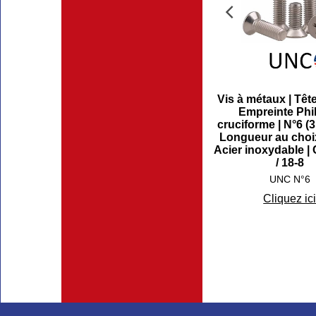
Vis à métaux | Tête
Empreinte Phill
cruciforme | N°6 (3
Longueur au choix
Acier inoxydable |
/ 18-8
UNC N°6
Cliquez ic