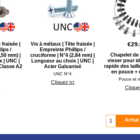
€
29
 fraisée |
Vis à métaux | Tête fraisée |
ips /
Empreinte Phillips /
Chapelet de 
,50 mm) |
cruciforme | N°4 (2,84 mm) |
visser pour id
 | UNC |
Longueur au choix | UNC |
rapide des taill
 Classe A2
Acier Galvanisé
en pouce + 
UNC N°4
Pouce et m
Cliquez ici
Cliquez
i
Achat