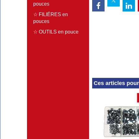
pouces
☆ FILIÉRES en
pouces
☆ OUTILS en pouce
Ces articles pou