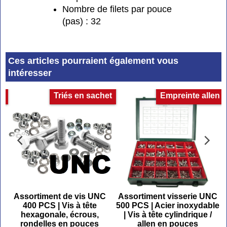
Nombre de filets par pouce
(pas) : 32
Ces articles pourraient également vous
intéresser
e
Triés en sachet
Empreinte allen
Assortiment de vis UNC
Assortiment visserie UNC
s
400 PCS | Vis à tête
500 PCS | Acier inoxydable
hexagonale, écrous,
| Vis à tête cylindrique /
rondelles en pouces
allen en pouces