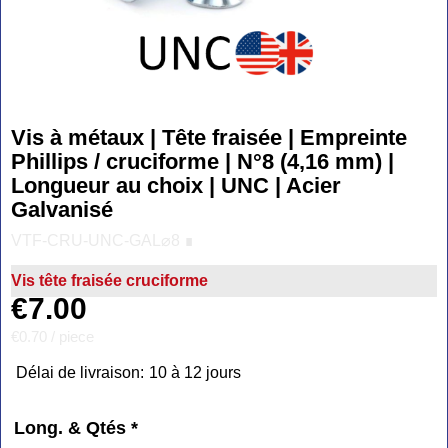
Vis à métaux | Tête fraisée | Empreinte
Phillips / cruciforme | N°8 (4,16 mm) |
Longueur au choix | UNC | Acier
Galvanisé
VTF-CRU-UNC-GAL⌀8 ∎
Vis tête fraisée cruciforme
€
7.00
€0.70
/ piece
Délai de livraison:
10 à 12 jours
Long. & Qtés
*