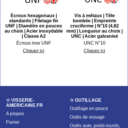
Écrous hexagonaux |
Vis à métaux | Tête
|
standards | Filetage fin
bombée | Empreinte
r
UNF | Diamètre en pouces
cruciforme | N°10 (4,82
au choix | Acier inoxydable
mm) | Longueur au choix |
| Classe A2
UNC | Acier galvanisé
Écrous inox UNF
UNC N°10
Cliquez ici
Cliquez ici
☆ VISSERIE-
☆ OUTILLAGE
AMERICAINE.FR
Outillage en pouce
A propos
Outils de vissage
Panier
Outils auto, poids-lourds,