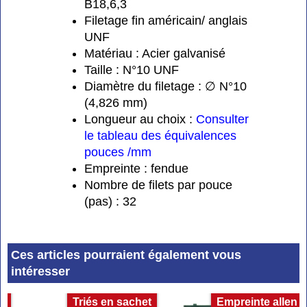
B18,6,3
Filetage fin américain/ anglais
UNF
Matériau : Acier galvanisé
Taille : N°10 UNF
Diamètre du filetage : ∅ N°10
(4,826 mm)
Longueur au choix :
Consulter
le tableau des équivalences
pouces /mm
Empreinte : fendue
Nombre de filets par pouce
(pas) : 32
Ces articles pourraient également vous
intéresser
in
Triés en sachet
Empreinte allen