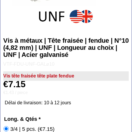
Vis à métaux | Tête fraisée | fendue | N°10
(4,82 mm) | UNF | Longueur au choix |
UNF | Acier galvanisé
VTF-FDU-UNF-GAL⌀10
Vis tête fraisée tête plate fendue
€
7.15
€1.43
/ piece
Délai de livraison:
10 à 12 jours
Long. & Qtés
*
3/4 | 5 pcs.
(
€7.15
)