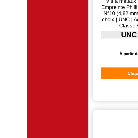
Vis à métaux |
Empreinte Philli
N°10 (4,82 mm
choix | UNC | A
Classe 
UNC
À partir d
Cliqu