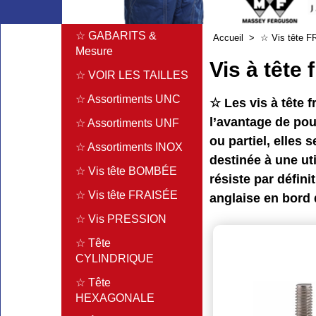
☆ GABARITS &
Accueil
>
☆ Vis tête 
Mesure
Vis à tête
☆ VOIR LES TAILLES
☆ Assortiments UNC
☆ Les vis à tête 
l’avantage de pou
☆ Assortiments UNF
ou partiel, elles 
☆ Assortiments INOX
destinée à une ut
☆ Vis tête BOMBÉE
résiste par défin
☆ Vis tête FRAISÉE
anglaise en bord 
☆ Vis PRESSION
☆ Tête
CYLINDRIQUE
☆ Tête
HEXAGONALE