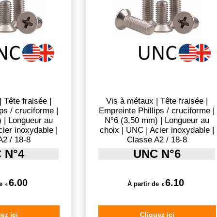
 Tête fraisée |
Vis à métaux | Tête fraisée |
ps / cruciforme |
Empreinte Phillips / cruciforme |
 | Longueur au
N°6 (3,50 mm) | Longueur au
cier inoxydable |
choix | UNC | Acier inoxydable |
A2 / 18-8
Classe A2 / 18-8
 N°4
UNC N°6
6.00
6.10
e
À partir de
€
€
ez ici
Cliquez ici