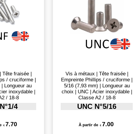
 Tête fraisée |
Vis à métaux | Tête fraisée |
ps / cruciforme |
Empreinte Phillips / cruciforme |
 | Longueur au
5/16 (7,93 mm) | Longueur au
cier inoxydable |
choix | UNC | Acier inoxydable |
A2 / 18-8
Classe A2 / 18-8
N°1/4
UNC N°5/16
7.70
7.00
e
À partir de
€
€