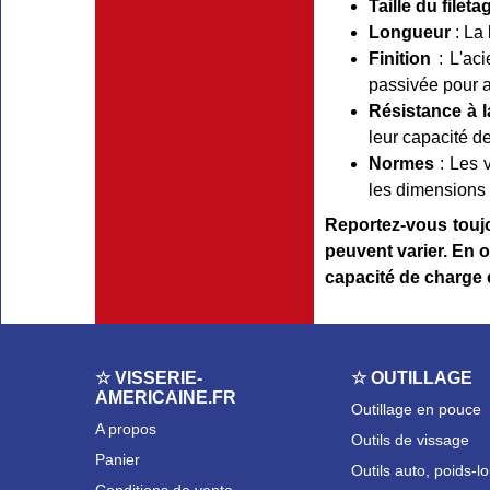
Taille du fileta
Longueur
: La 
Finition
: L'aci
passivée pour a
Résistance à l
leur capacité d
Normes
: Les 
les dimensions e
Reportez-vous toujou
peuvent varier. En o
capacité de charge e
☆ VISSERIE-
☆ OUTILLAGE
AMERICAINE.FR
Outillage en pouce
A propos
Outils de vissage
Panier
Outils auto, poids-l