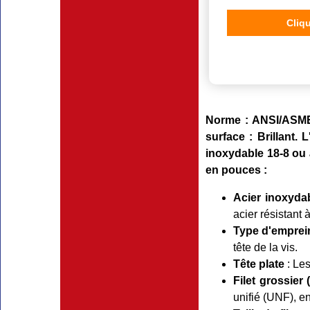
Cliqu
Norme : ANSI/ASME B
surface : Brillant.
inoxydable 18-8 ou à
en pouces :
Acier inoxyda
acier résistant
Type d'emprei
tête de la vis.
Tête plate
: Les
Filet grossier 
unifié (UNF), e