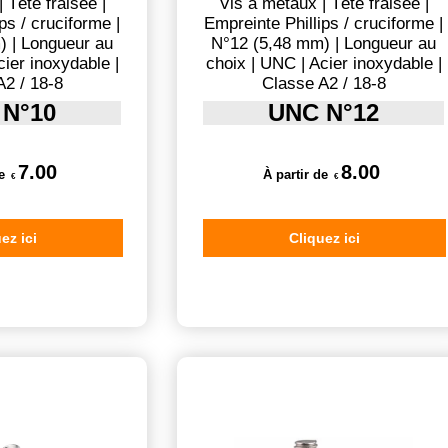
 Tête fraisée |
Vis à métaux | Tête fraisée |
ps / cruciforme |
Empreinte Phillips / cruciforme |
) | Longueur au
N°12 (5,48 mm) | Longueur au
cier inoxydable |
choix | UNC | Acier inoxydable |
A2 / 18-8
Classe A2 / 18-8
 N°10
UNC N°12
7.00
8.00
e
À partir de
€
€
ez ici
Cliquez ici