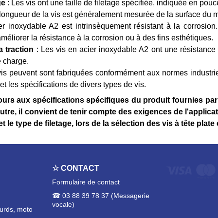
ge
: Les vis ont une taille de filetage spécifiée, indiquée en pou
longueur de la vis est généralement mesurée de la surface du mat
er inoxydable A2 est intrinsèquement résistant à la corrosion
méliorer la résistance à la corrosion ou à des fins esthétiques.
a traction
: Les vis en acier inoxydable A2 ont une résistance m
e charge.
vis peuvent sont fabriquées conformément aux normes industrie
t les spécifications de divers types de vis.
rs aux spécifications spécifiques du produit fournies par le
utre, il convient de tenir compte des exigences de l'applicati
t le type de filetage, lors de la sélection des vis à tête plat
☆ CONTACT
Formulaire de contact
☎ 03 88 39 78 37 (Messagerie
vocale)
ourds, moto