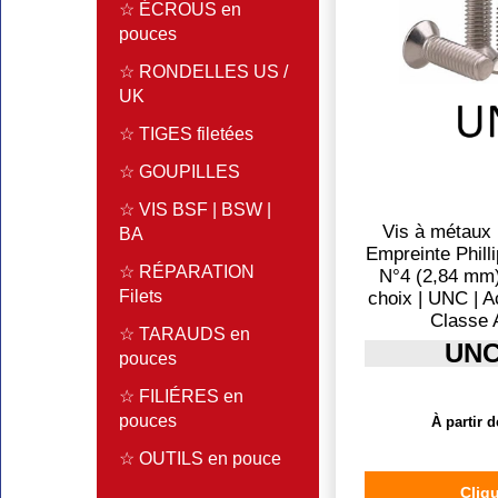
☆ ÉCROUS en
pouces
☆ RONDELLES US /
UK
☆ TIGES filetées
☆ GOUPILLES
☆ VIS BSF | BSW |
Vis à métaux |
BA
Empreinte Philli
☆ RÉPARATION
N°4 (2,84 mm)
Filets
choix | UNC | A
Classe 
☆ TARAUDS en
UNC
pouces
☆ FILIÉRES en
pouces
À partir d
☆ OUTILS en pouce
Cliqu