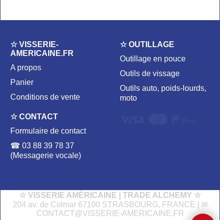
☆ VISSERIE-
☆ OUTILLAGE
AMERICAINE.FR
Outillage en pouce
A propos
Outils de vissage
Panier
Outils auto, poids-lourds,
Conditions de vente
moto
☆ CONTACT
Formulaire de contact
☎ 03 88 39 78 37
(Messagerie vocale)
☆ VISSERIE AMÉRICAINE | TRADE ALCHEMY ☆
204 av. de Colmar 67100 STRASBOURG, FRANCE | ✉
CONTACT@VISSERIE-AMERICAINE.FR