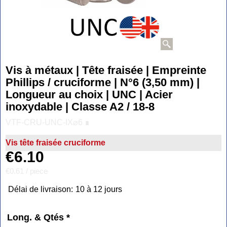
Vis à métaux | Tête fraisée | Empreinte
Phillips / cruciforme | N°6 (3,50 mm) |
Longueur au choix | UNC | Acier
inoxydable | Classe A2 / 18-8
VTF-CRU-UNC-IX⌀6 ∎
Vis tête fraisée cruciforme
€
6.10
€0.61
/ piece
Délai de livraison:
10 à 12 jours
Long. & Qtés
*