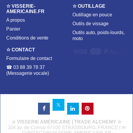
☆ VISSERIE-
☆ OUTILLAGE
AMERICAINE.FR
Outillage en pouce
A propos
Outils de vissage
Panier
Outils auto, poids-lourds,
Conditions de vente
moto
☆ CONTACT
Formulaire de contact
☎ 03 88 39 78 37
(Messagerie vocale)
☆ VISSERIE AMÉRICAINE | TRADE ALCHEMY ☆
204 av. de Colmar 67100 STRASBOURG, FRANCE | ✉
CONTACT@VISSERIE-AMERICAINE.FR