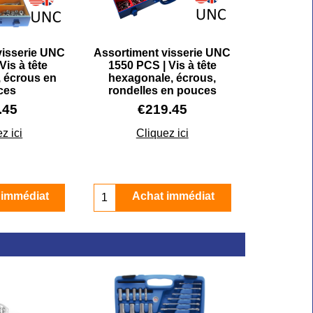
visserie UNC
Assortiment visserie UNC
Vis à tête
1550 PCS | Vis à tête
 écrous en
hexagonale, écrous,
ces
rondelles en pouces
.45
€
219.45
z ici
Cliquez ici
 immédiat
Achat immédiat