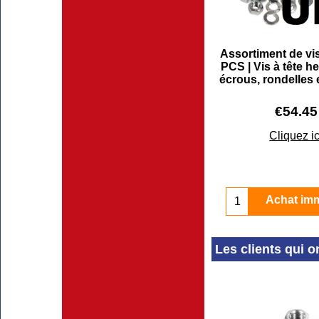
Assortiment de v
PCS | Vis à tête h
écrous, rondelles
€
54.45
Cliquez ic
Achat im
Les clients qui o