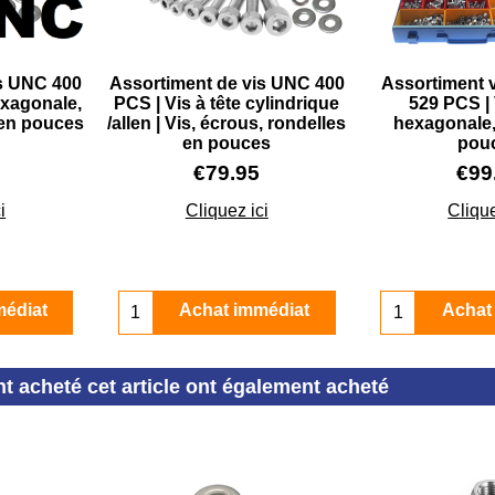
is UNC 400
Assortiment de vis UNC 400
Assortiment 
exagonale,
PCS | Vis à tête cylindrique
529 PCS | 
 en pouces
/allen | Vis, écrous, rondelles
hexagonale,
en pouces
pou
€
79.95
€
99
i
Cliquez ici
Clique
médiat
Achat immédiat
Achat
nt acheté cet article ont également acheté