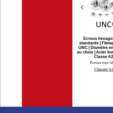
Écrous hexago
standards | Filet
UNC | Diamètre e
au choix | Acier in
Classe A
Écrous inox 
Cliquez ic