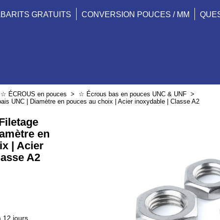
BARITS GRATUITS
CONVERSION POUCES / MM
QUE
>
☆ ÉCROUS en pouces
>
☆ Écrous bas en pouces UNC & UNF
>
épais UNC | Diamètre en pouces au choix | Acier inoxydable | Classe A2
Filetage
iamètre en
x | Acier
lasse A2
 12 jours