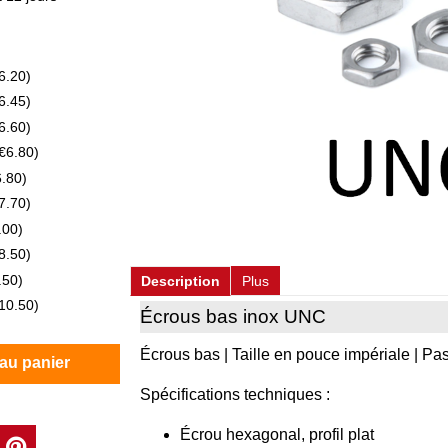
6.20
)
6.45
)
6.60
)
€6.80
)
6.80
)
7.70
)
.00
)
8.50
)
.50
)
Description
Plus
10.50
)
Écrous bas inox UNC
Écrous bas | Taille en pouce impériale | Pas
 au panier
Spécifications techniques :
Écrou hexagonal, profil plat