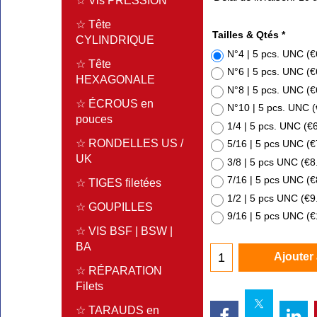
☆ Vis PRESSION
☆ Tête
Tailles & Qtés
*
CYLINDRIQUE
N°4 | 5 pcs. UNC
(
€
☆ Tête
N°6 | 5 pcs. UNC
(
€
HEXAGONALE
N°8 | 5 pcs. UNC
(
€
☆ ÉCROUS en
N°10 | 5 pcs. UNC
(
pouces
1/4 | 5 pcs. UNC
(
€
☆ RONDELLES US /
5/16 | 5 pcs UNC
(
€
UK
3/8 | 5 pcs UNC
(
€8
7/16 | 5 pcs UNC
(
€
☆ TIGES filetées
1/2 | 5 pcs UNC
(
€9
☆ GOUPILLES
9/16 | 5 pcs UNC
(
€
☆ VIS BSF | BSW |
BA
Ajouter
☆ RÉPARATION
Filets
☆ TARAUDS en