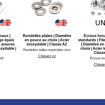
naux |
Rondelles plates | Diamètre
Écrous hex
age épais
en pouce au choix | Acier
standards | Fil
n pouces
inoxydable | Classe A2
| Diamètre e
oxydable |
choix | Acier 
Rondelles tailles impériales inox
2
Class
Cliquez ici
UNC
Écrous i
i
Cliquez