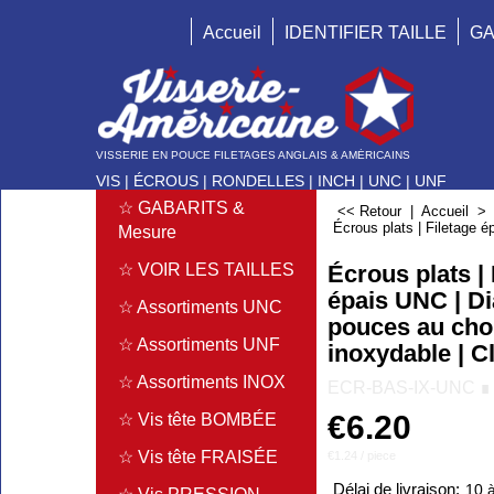
Accueil
IDENTIFIER TAILLE
GA
VISSERIE EN POUCE FILETAGES ANGLAIS & AMÉRICAINS
VIS | ÉCROUS | RONDELLES | INCH | UNC | UNF
☆ GABARITS &
<< Retour
|
Accueil
Écrous plats | Filetage 
Mesure
Écrous plats | 
☆ VOIR LES TAILLES
épais UNC | D
☆ Assortiments UNC
pouces au choi
☆ Assortiments UNF
inoxydable | C
☆ Assortiments INOX
ECR-BAS-IX-UNC ∎
€
6.20
☆ Vis tête BOMBÉE
☆ Vis tête FRAISÉE
€1.24
/ piece
Délai de livraison:
10 à