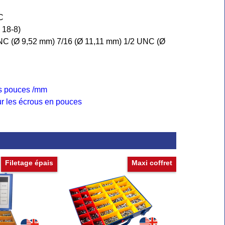
C
 18-8)
UNC (Ø 9,52 mm) 7/16 (Ø 11,11 mm) 1/2 UNC (Ø
es pouces /mm
our les écrous en pouces
Filetage épais
Maxi coffret