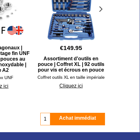
€
149.95
€
agonaux |
etage fin UNF
Assortiment d'outils en
Gabarit pou
n pouces au
pouce | Coffret XL | 92 outils
vis, écrous
inoxydable |
pour vis et écrous en pouce
p
e A2
Coffret outils XL en taille impériale
Cotes
nox UNF
Cliquez ici
Cli
 ici
Achat immédiat
Ac