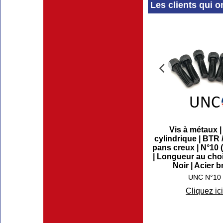
Les clients qui o
Vis à métaux |
cylindrique | BTR /
pans creux | N°10 
| Longueur au choi
Noir | Acier b
UNC N°10
Cliquez ic