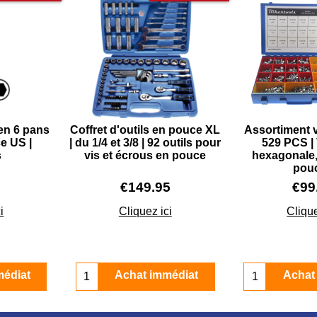
len 6 pans
Coffret d'outils en pouce XL
Assortiment 
e US |
| du 1/4 et 3/8 | 92 outils pour
529 PCS | 
s
vis et écrous en pouce
hexagonale,
pou
€
149.95
€
99
i
Cliquez ici
Clique
médiat
Achat immédiat
Achat