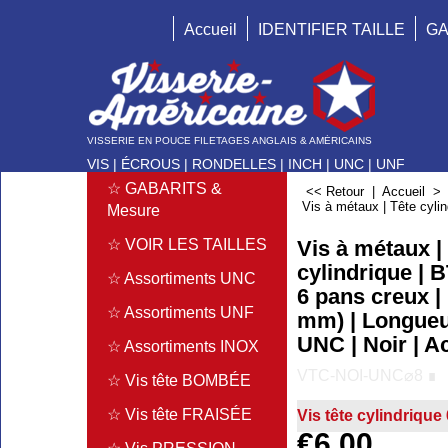
Accueil
IDENTIFIER TAILLE
GA
VISSERIE EN POUCE FILETAGES ANGLAIS & AMÉRICAINS
VIS | ÉCROUS | RONDELLES | INCH | UNC | UNF
☆ GABARITS &
<< Retour
|
Accueil
Vis à métaux | Tête cylin
Mesure
Vis à métaux |
☆ VOIR LES TAILLES
cylindrique | B
☆ Assortiments UNC
6 pans creux |
☆ Assortiments UNF
mm) | Longueur
UNC | Noir | A
☆ Assortiments INOX
VTC-NOI-UNC⌀8 ∎
☆ Vis tête BOMBÉE
☆ Vis tête FRAISÉE
Vis tête cylindrique
€
6.00