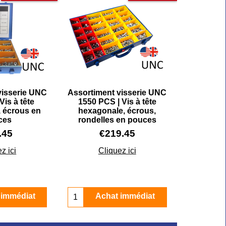
visserie UNC
Assortiment visserie UNC
Vis à tête
1550 PCS | Vis à tête
 écrous en
hexagonale, écrous,
ces
rondelles en pouces
.45
€
219.45
z ici
Cliquez ici
 immédiat
Achat immédiat