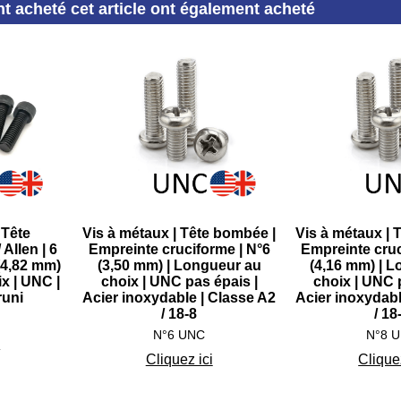
nt acheté cet article ont également acheté
 Tête
Vis à métaux | Tête bombée |
Vis à métaux | 
 Allen | 6
Empreinte cruciforme | N°6
Empreinte cruc
(4,82 mm)
(3,50 mm) | Longueur au
(4,16 mm) | 
x | UNC |
choix | UNC pas épais |
choix | UNC 
runi
Acier inoxydable | Classe A2
Acier inoxydabl
/ 18-8
/ 18
N°6 UNC
N°8 
i
Cliquez ici
Cliquez