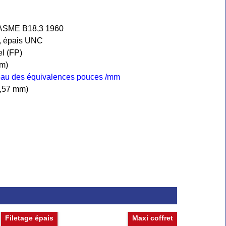
 ASME B18,3 1960
s, épais UNC
el (FP)
mm)
leau des équivalences pouces /mm
(3,57 mm)
Filetage épais
Maxi coffret