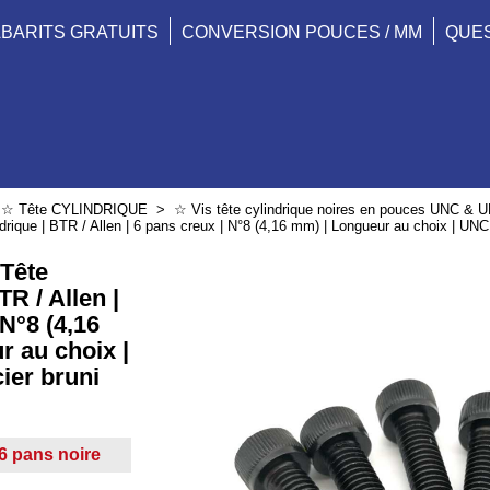
BARITS GRATUITS
CONVERSION POUCES / MM
QUE
>
☆ Tête CYLINDRIQUE
>
☆ Vis tête cylindrique noires en pouces UNC & 
drique | BTR / Allen | 6 pans creux | N°8 (4,16 mm) | Longueur au choix | UNC |
 Tête
TR / Allen |
 N°8 (4,16
 au choix |
cier bruni
 6 pans noire