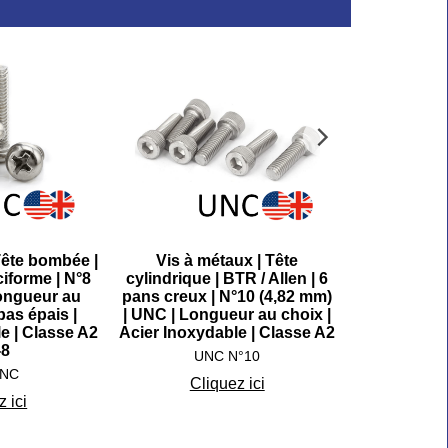
Tête bombée |
Vis à métaux | Tête
Vis à m
iforme | N°8
cylindrique | BTR / Allen | 6
cylindrique 
Longueur au
pans creux | N°10 (4,82 mm)
pans creux 
pas épais |
| UNC | Longueur au choix |
UNC | Long
e | Classe A2
Acier Inoxydable | Classe A2
Acier Inoxy
-8
UNC N°10
U
UNC
Cliquez ici
Cli
 ici