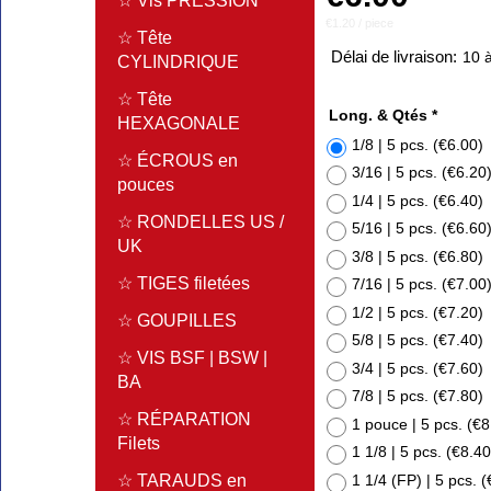
☆ Vis PRESSION
€1.20
/ piece
☆ Tête
Délai de livraison:
10 à
CYLINDRIQUE
☆ Tête
Long. & Qtés
*
HEXAGONALE
1/8 | 5 pcs.
(
€6.00
)
☆ ÉCROUS en
3/16 | 5 pcs.
(
€6.20
pouces
1/4 | 5 pcs.
(
€6.40
)
☆ RONDELLES US /
5/16 | 5 pcs.
(
€6.60
UK
3/8 | 5 pcs.
(
€6.80
)
☆ TIGES filetées
7/16 | 5 pcs.
(
€7.00
1/2 | 5 pcs.
(
€7.20
)
☆ GOUPILLES
5/8 | 5 pcs.
(
€7.40
)
☆ VIS BSF | BSW |
3/4 | 5 pcs.
(
€7.60
)
BA
7/8 | 5 pcs.
(
€7.80
)
☆ RÉPARATION
1 pouce | 5 pcs.
(
€8
Filets
1 1/8 | 5 pcs.
(
€8.40
1 1/4 (FP) | 5 pcs.
(
☆ TARAUDS en