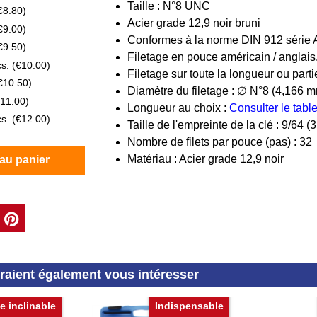
Taille : N°8 UNC
€8.80
)
Acier grade 12,9 noir bruni
€9.00
)
Conformes à la norme DIN 912 série
€9.50
)
Filetage en pouce américain / anglai
cs.
(
€10.00
)
Filetage sur toute la longueur ou parti
€10.50
)
Diamètre du filetage : ∅ N°8 (4,166 
11.00
)
Longueur au choix :
Consulter le tab
cs.
(
€12.00
)
Taille de l'empreinte de la clé : 9/64 
Nombre de filets par pouce (pas) : 32
Matériau : Acier grade 12,9 noir
 au panier
rraient également vous intéresser
e inclinable
Indispensable