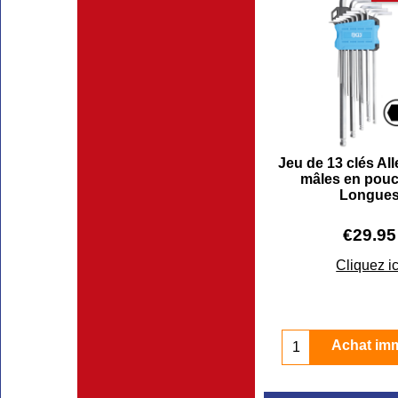
Jeu de 13 clés Al
mâles en pouc
Longue
€
29.95
Cliquez ic
Achat im