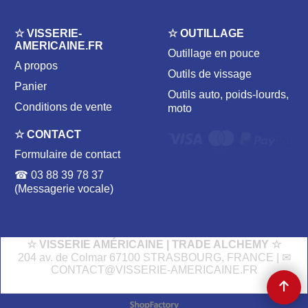
☆ VISSERIE-
☆ OUTILLAGE
AMERICAINE.FR
Outillage en pouce
A propos
Outils de vissage
Panier
Outils auto, poids-lourds,
Conditions de vente
moto
☆ CONTACT
Formulaire de contact
☎ 03 88 39 78 37
(Messagerie vocale)
☆ VISSERIE AMÉRICAINE | TRADE ALCHEMY ☆
204 av. de Colmar 67100 STRASBOURG, FRANCE | ✉
CONTACT@VISSERIE-AMERICAINE.FR
Boutique en ligne créés