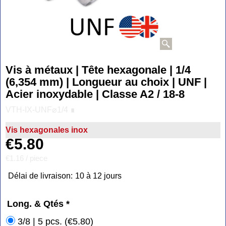
Vis à métaux | Tête hexagonale | 1/4
(6,354 mm) | Longueur au choix | UNF |
Acier inoxydable | Classe A2 / 18-8
VTH-IX-UNF⌀1/4 ∎
Vis hexagonales inox
€
5.80
€1.16
/ piece
Délai de livraison:
10 à 12 jours
Long. & Qtés
*
3/8 | 5 pcs.
(
€5.80
)