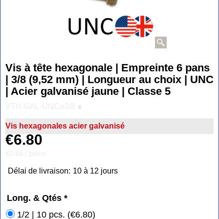
Vis à tête hexagonale | Empreinte 6 pans
| 3/8 (9,52 mm) | Longueur au choix | UNC
| Acier galvanisé jaune | Classe 5
VTH-GAL-UNC⌀3/8 ∎
Vis hexagonales acier galvanisé
€
6.80
€0.68
/ piece
Délai de livraison:
10 à 12 jours
Long. & Qtés
*
1/2 | 10 pcs.
(
€6.80
)