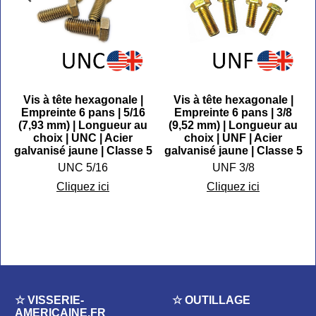
Vis à tête hexagonale |
Vis à tête hexagonale |
s
Empreinte 6 pans | 5/16
Empreinte 6 pans | 3/8
s
(7,93 mm) | Longueur au
(9,52 mm) | Longueur au
e
choix | UNC | Acier
choix | UNF | Acier
galvanisé jaune | Classe 5
galvanisé jaune | Classe 5
UNC 5/16
UNF 3/8
Cliquez ici
Cliquez ici
☆ VISSERIE-
☆ OUTILLAGE
AMERICAINE.FR