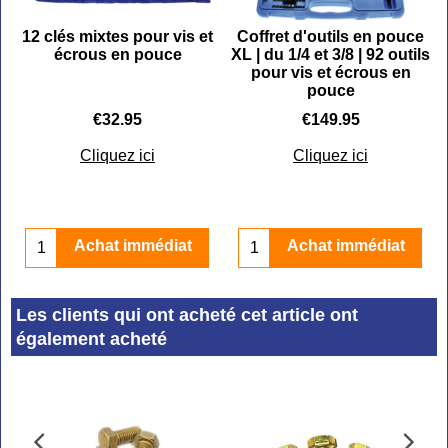
)
12 clés mixtes pour vis et
Coffret d'outils en pouce
écrous en pouce
XL | du 1/4 et 3/8 | 92 outils
pour vis et écrous en
pouce
€
32.95
€
149.95
Cliquez ici
Cliquez ici
Achat immédiat
Achat immédiat
Les clients qui ont acheté cet article ont
également acheté