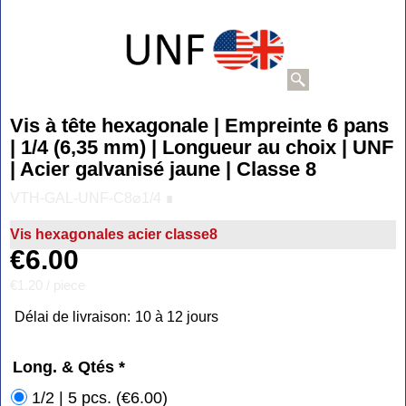
Vis à tête hexagonale | Empreinte 6 pans
| 1/4 (6,35 mm) | Longueur au choix | UNF
| Acier galvanisé jaune | Classe 8
VTH-GAL-UNF-C8⌀1/4 ∎
Vis hexagonales acier classe8
€
6.00
€1.20
/ piece
Délai de livraison:
10 à 12 jours
Long. & Qtés
*
1/2 | 5 pcs.
(
€6.00
)