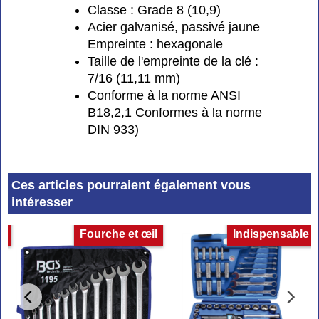
Classe : Grade 8 (10,9)
Acier galvanisé, passivé jaune
Empreinte : hexagonale
Taille de l'empreinte de la clé :
7/16 (11,11 mm)
Conforme à la norme ANSI
B18,2,1 Conformes à la norme
DIN 933)
Ces articles pourraient également vous
intéresser
es
Fourche et œil
Indispensable