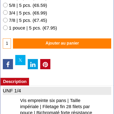
5/8 | 5 pcs.
(
€6.59
)
3/4 | 5 pcs.
(
€6.99
)
7/8 | 5 pcs.
(
€7.45
)
1 pouce | 5 pcs.
(
€7.95
)
Ajouter au panier
Description
UNF 1/4
Vis empreinte six pans | Taille
impériale | Filetage fin 28 filets par
pouce | Bichromaté forte résistance