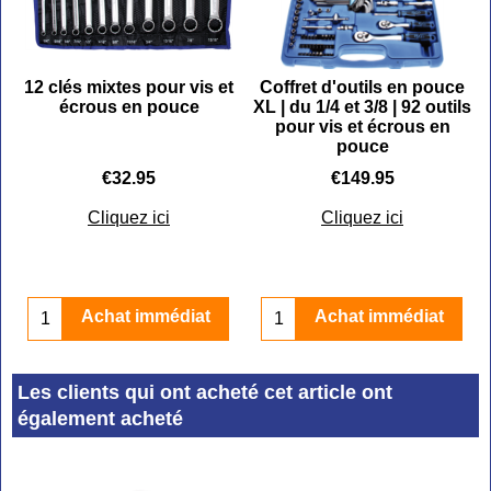
-
12 clés mixtes pour vis et
Coffret d'outils en pouce
écrous en pouce
XL | du 1/4 et 3/8 | 92 outils
pour vis et écrous en
pouce
€
32.95
€
149.95
Cliquez ici
Cliquez ici
Achat immédiat
Achat immédiat
Les clients qui ont acheté cet article ont
également acheté