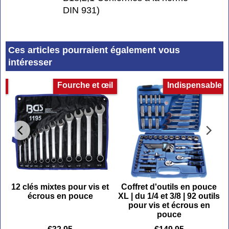
DIN 931)
Ces articles pourraient également vous
intéresser
es
Fourche et œil
Indispensable
-
12 clés mixtes pour vis et
Coffret d'outils en pouce
écrous en pouce
XL | du 1/4 et 3/8 | 92 outils
pour vis et écrous en
pouce