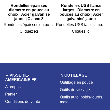
Rondelles épaisses
Rondelles USS flancs
diamètre en pouce au
larges | Diamètre en
choix | Acier galvanisé
pouces au choix | Acier
jaune | Classe 8
galvanisé jaune
Rondelles épaisses en pouces forte résistance
Rondelles USS tailles impériales
aune UNF
Cliquez ici
Cliquez ici
☆ VISSERIE-
☆ OUTILLAGE
AMERICAINE.FR
Outillage en pouce
A propos
Outils de vissage
Panier
Outils auto, poids-lourds,
Conditions de vente
moto