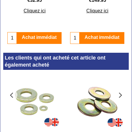
€
32.95
€
149.95
Cliquez ici
Cliquez ici
Achat immédiat
Achat immédiat
Les clients qui ont acheté cet article ont
également acheté