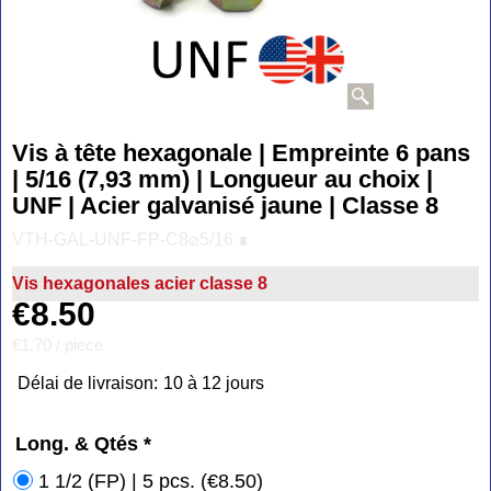
Vis à tête hexagonale | Empreinte 6 pans
| 5/16 (7,93 mm) | Longueur au choix |
UNF | Acier galvanisé jaune | Classe 8
VTH-GAL-UNF-FP-C8⌀5/16 ∎
Vis hexagonales acier classe 8
€
8.50
€1.70
/ piece
Délai de livraison:
10 à 12 jours
Long. & Qtés
*
1 1/2 (FP) | 5 pcs.
(
€8.50
)