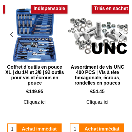
et
Indispensable
Triés en sachet
C
Coffret d'outils en pouce
Assortiment de vis UNC
XL | du 1/4 et 3/8 | 92 outils
400 PCS | Vis à tête
pour vis et écrous en
hexagonale, écrous,
pouce
rondelles en pouces
€
149.95
€
54.45
Cliquez ici
Cliquez ici
Achat immédiat
Achat immédiat