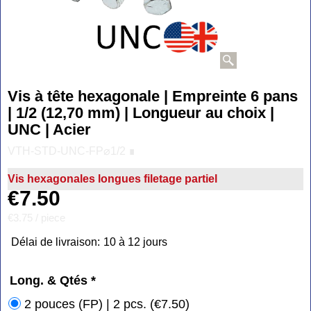
Vis à tête hexagonale | Empreinte 6 pans
| 1/2 (12,70 mm) | Longueur au choix |
UNC | Acier
VTH-STD-UNC-FP⌀1/2 ∎
Vis hexagonales longues filetage partiel
€
7.50
€3.75
/ piece
Délai de livraison:
10 à 12 jours
Long. & Qtés
*
2 pouces (FP) | 2 pcs.
(
€7.50
)