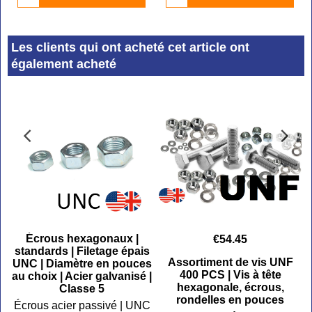
Les clients qui ont acheté cet article ont
également acheté
Écrous hexagonaux |
€
54.45
standards | Filetage épais
Assortiment de vis UNF
s
UNC | Diamètre en pouces
400 PCS | Vis à tête
é
au choix | Acier galvanisé |
hexagonale, écrous,
Classe 5
rondelles en pouces
Écrous acier passivé | UNC