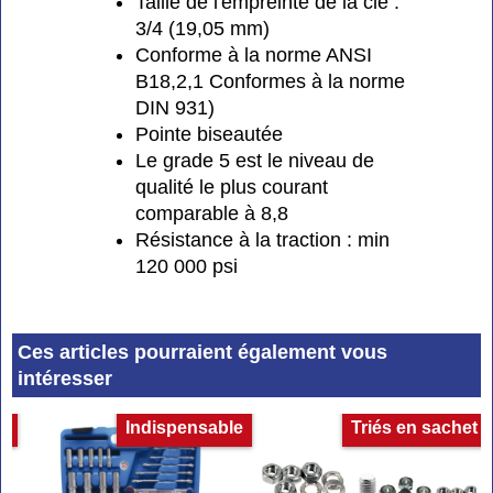
Taille de l'empreinte de la clé :
3/4 (19,05 mm)
Conforme à la norme ANSI
B18,2,1 Conformes à la norme
DIN 931)
Pointe biseautée
Le grade 5 est le niveau de
qualité le plus courant
comparable à 8,8
Résistance à la traction : min
120 000 psi
Ces articles pourraient également vous
intéresser
et
Indispensable
Triés en sachet