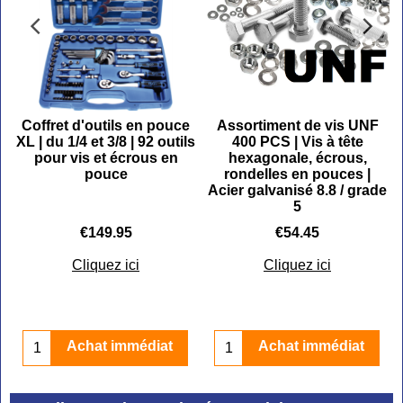
F
Coffret d'outils en pouce
Assortiment de vis UNF
XL | du 1/4 et 3/8 | 92 outils
400 PCS | Vis à tête
pour vis et écrous en
hexagonale, écrous,
pouce
rondelles en pouces |
Acier galvanisé 8.8 / grade
5
grade 5
€
149.95
€
54.45
Cliquez ici
Cliquez ici
Achat immédiat
Achat immédiat