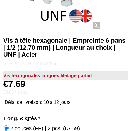
Vis à tête hexagonale | Empreinte 6 pans
| 1/2 (12,70 mm) | Longueur au choix |
UNF | Acier
VTH-STD-UNF-FP⌀1/2 ∎
Vis hexagonales longues filetage partiel
€
7.69
€3.85
/ piece
Délai de livraison:
10 à 12 jours
Long. & Qtés
*
2 pouces (FP) | 2 pcs.
(
€7.69
)