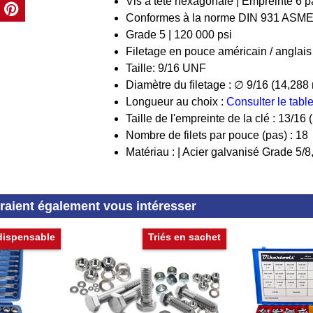
Vis à tête hexagonale | Empreinte 6 pa
Conformes à la norme DIN 931 ASME
Grade 5 | 120 000 psi
Filetage en pouce américain / anglais
Taille: 9/16 UNF
Diamètre du filetage : ∅ 9/16 (14,28
Longueur au choix :
Consulter le tab
Taille de l'empreinte de la clé : 13/1
Nombre de filets par pouce (pas) : 18
Matériau : | Acier galvanisé Grade 5/8
rraient également vous intéresser
dispensable
Triés en sachet