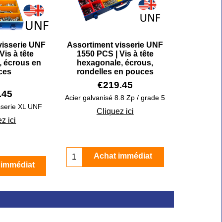
visserie UNF
Assortiment visserie UNF
Vis à tête
1550 PCS | Vis à tête
, écrous en
hexagonale, écrous,
ces
rondelles en pouces
€
219.45
.45
Acier galvanisé 8.8 Zp / grade 5
sserie XL UNF
Cliquez ici
z ici
Achat immédiat
 immédiat