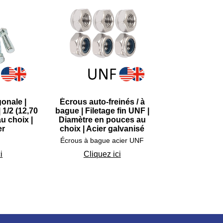
gonale |
Écrous auto-freinés / à
 1/2 (12,70
bague | Filetage fin UNF |
u choix |
Diamètre en pouces au
er
choix | Acier galvanisé
Écrous à bague acier UNF
i
Cliquez ici