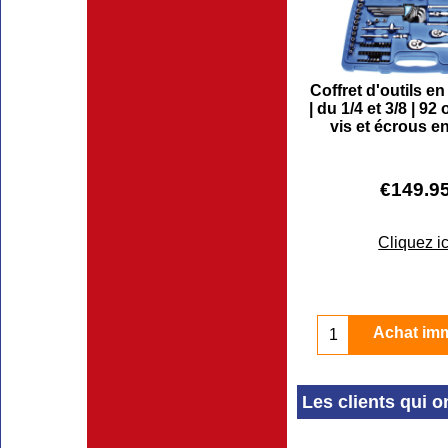
Coffret d'outils e
| du 1/4 et 3/8 | 92
vis et écrous e
€
149.9
Cliquez ic
Achat im
Les clients qui o