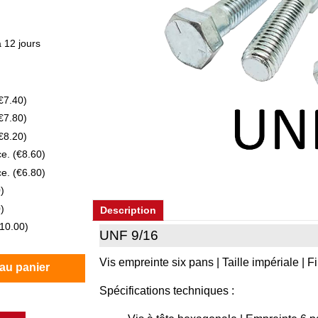
 12 jours
€7.40
)
€7.80
)
€8.20
)
ce.
(
€8.60
)
ce.
(
€6.80
)
0
)
0
)
Description
10.00
)
UNF 9/16
Vis empreinte six pans | Taille impériale | Fi
 au panier
Spécifications techniques :