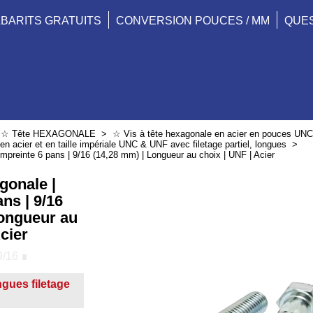
BARITS GRATUITS
CONVERSION POUCES / MM
QUE
>
☆ Tête HEXAGONALE
>
☆ Vis à tête hexagonale en acier en pouces UN
n acier et en taille impériale UNC & UNF avec filetage partiel, longues
>
Empreinte 6 pans | 9/16 (14,28 mm) | Longueur au choix | UNF | Acier
gonale |
ns | 9/16
Longueur au
cier
/16 ∎
gues filetage