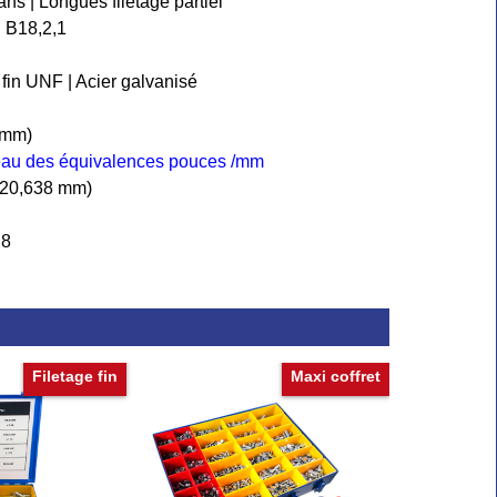
ns | Longues filetage partiel
 B18,2,1
 fin UNF | Acier galvanisé
8 mm)
leau des équivalences pouces /mm
6 (20,638 mm)
,8
Filetage fin
Maxi coffret