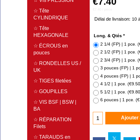
€
7.40
☆ Vis PRESSION
€7.40
/ piece
☆ Tête
CYLINDRIQUE
Délai de livraison:
10 à
☆ Tête
HEXAGONALE
Long. & Qtés
*
2 1/4 (FP) | 1 pce.
(
☆ ÉCROUS en
2 1/2 (FP) | 1 pce.
(
pouces
2 3/4 (FP) | 1 pce.
(
☆ RONDELLES US /
3 pouces (FP) | 1 p
UK
4 pouces (FP) | 1 p
☆ TIGES filetées
4 1/2 | 1 pce.
(
€9.5
☆ GOUPILLES
5 1/2 | 1 pce.
(
€9.8
6 pouces | 1 pce.
(
€
☆ VIS BSF | BSW |
BA
Ajouter
☆ RÉPARATION
Filets
☆ TARAUDS en