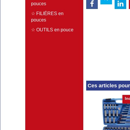
pouces
☆ FILIÉRES en
pouces
☆ OUTILS en pouce
Ces articles pou
In