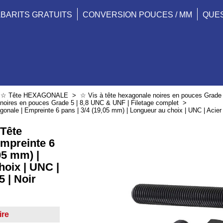
BARITS GRATUITS
CONVERSION POUCES / MM
QUE
>
☆ Tête HEXAGONALE
>
☆ Vis à tête hexagonale noires en pouces Grade
 noires en pouces Grade 5 | 8,8 UNC & UNF | Filetage complet
>
onale | Empreinte 6 pans | 3/4 (19,05 mm) | Longueur au choix | UNC | Acier |
 Tête
Empreinte 6
05 mm) |
hoix | UNC |
5 | Noir
∎
ire