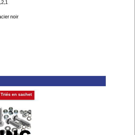
,2,1
cier noir
Triés en sachet