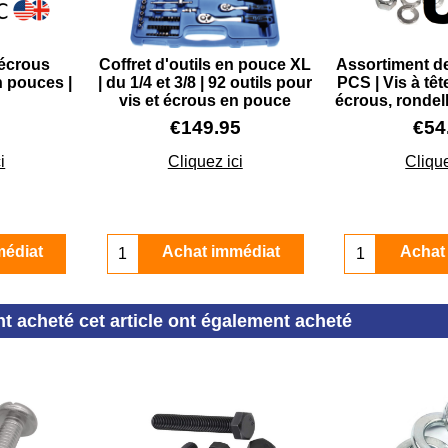
'écrous
Coffret d'outils en pouce XL
Assortiment d
 pouces |
| du 1/4 et 3/8 | 92 outils pour
PCS | Vis à tê
S
vis et écrous en pouce
écrous, rondel
€
149.95
€
54
i
Cliquez ici
Clique
médiat
Achat immédiat
Achat
nt acheté cet article ont également acheté