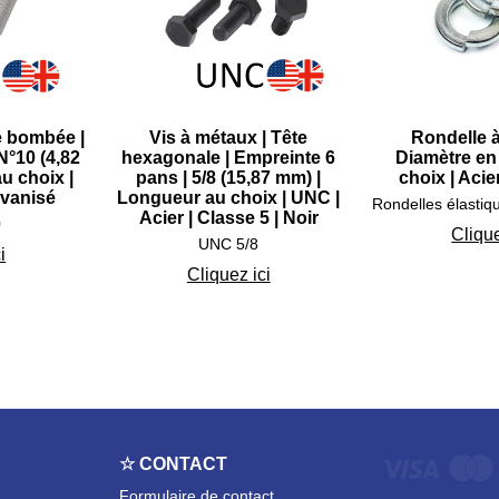
e bombée |
Vis à métaux | Tête
Rondelle à
N°10 (4,82
hexagonale | Empreinte 6
Diamètre en
u choix |
pans | 5/8 (15,87 mm) |
choix | Acie
lvanisé
Longueur au choix | UNC |
Acier | Classe 5 | Noir
0
Clique
UNC 5/8
i
Cliquez ici
☆ CONTACT
Formulaire de contact