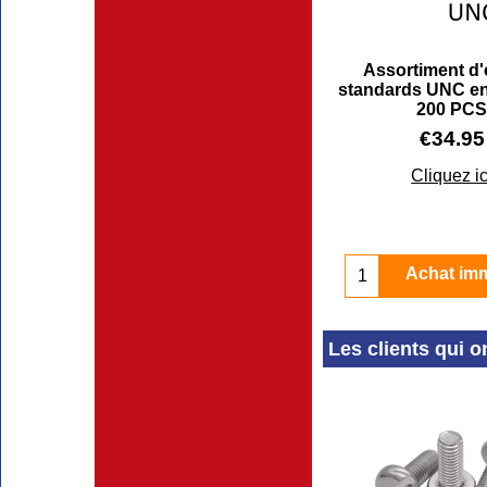
Assortiment d
standards UNC en
200 PC
€
34.95
Cliquez ic
Achat im
Les clients qui o