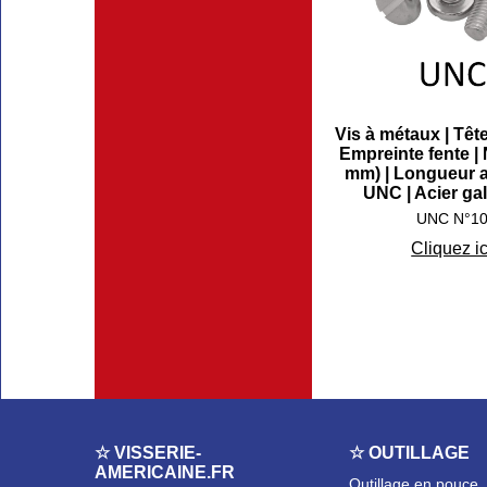
Vis à métaux | Têt
Empreinte fente | 
mm) | Longueur a
UNC | Acier ga
UNC N°1
Cliquez ic
☆ VISSERIE-
☆ OUTILLAGE
AMERICAINE.FR
Outillage en pouce