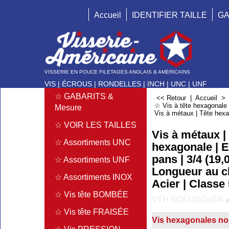
Accueil
IDENTIFIER TAILLE
GA
VISSERIE EN POUCE FILETAGES ANGLAIS & AMÉRICAINS
VIS | ÉCROUS | RONDELLES | INCH | UNC | UNF
☆ GABARITS &
<< Retour
|
Accueil
☆ Vis à tête hexagonale
Mesure
Vis à métaux | Tête hexag
☆ VOIR LES TAILLES
Vis à métaux |
☆ Assortiments UNC
hexagonale | 
pans | 3/4 (19,
☆ Assortiments UNF
Longueur au c
☆ Assortiments INOX
Acier | Classe 
☆ Vis tête BOMBÉE
VTH-NOI-UNC⌀3/4 
☆ Vis tête FRAISÉE
Vis hexagonales no