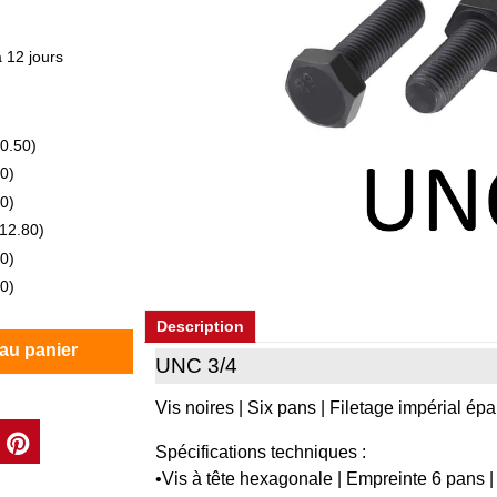
 12 jours
0.50
)
50
)
80
)
12.80
)
80
)
80
)
Description
 au panier
UNC 3/4
Vis noires | Six pans | Filetage impérial épa
Spécifications techniques :
•Vis à tête hexagonale | Empreinte 6 pans | 