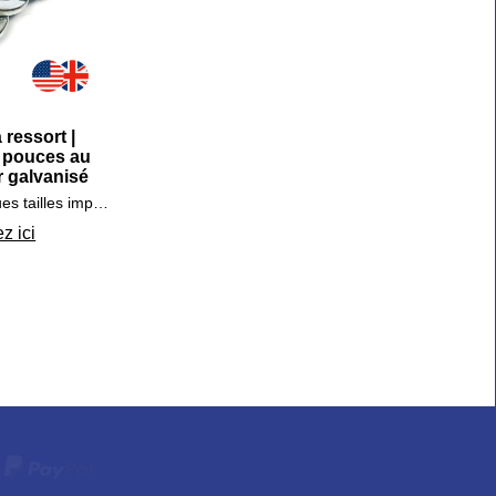
 ressort |
 pouces au
r galvanisé
Rondelles élastiques tailles impériales
z ici