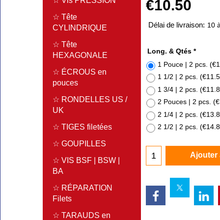
☆ Vis PRESSION
€
10.50
☆ Tête
Délai de livraison:
10 à
CYLINDRIQUE
☆ Tête
Long. & Qtés
*
HEXAGONALE
1 Pouce | 2 pcs.
(
€1
☆ ÉCROUS en
1 1/2 | 2 pcs.
(
€11.
pouces
1 3/4 | 2 pcs.
(
€11.
☆ RONDELLES US /
2 Pouces | 2 pcs.
(
€
UK
2 1/4 | 2 pcs.
(
€13.
☆ TIGES filetées
2 1/2 | 2 pcs.
(
€14.
☆ GOUPILLES
Ajouter
☆ VIS BSF | BSW |
BA
☆ RÉPARATION
Filets
☆ TARAUDS en