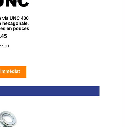
e vis UNC 400
te hexagonale,
les en pouces
.45
z ici
 immédiat