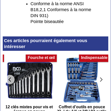
Conforme à la norme ANSI
B18,2,1 Conformes à la norme
DIN 931)
Pointe biseautée
Ces articles pourraient également vous
intéresser
es
Fourche et œil
Indispensable
-
12 clés mixtes pour vis et
Coffret d'outils en pouce