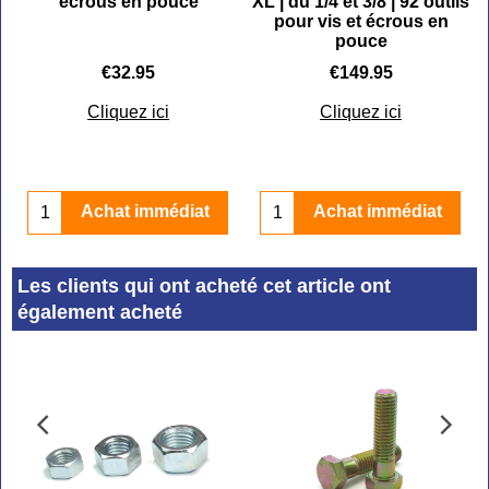
écrous en pouce
XL | du 1/4 et 3/8 | 92 outils
pour vis et écrous en
pouce
€
32.95
€
149.95
Cliquez ici
Cliquez ici
Achat immédiat
Achat immédiat
Les clients qui ont acheté cet article ont
également acheté