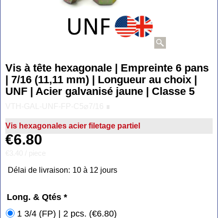
Vis à tête hexagonale | Empreinte 6 pans
| 7/16 (11,11 mm) | Longueur au choix |
UNF | Acier galvanisé jaune | Classe 5
VTH-GAL-UNF-FP-C5⌀7/16 ∎
Vis hexagonales acier filetage partiel
€
6.80
€3.40
/ piece
Délai de livraison:
10 à 12 jours
Long. & Qtés
*
1 3/4 (FP) | 2 pcs.
(
€6.80
)