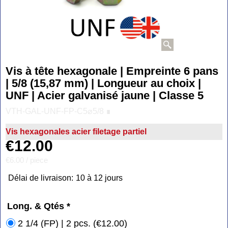
Vis à tête hexagonale | Empreinte 6 pans
| 5/8 (15,87 mm) | Longueur au choix |
UNF | Acier galvanisé jaune | Classe 5
VTH-GAL-UNF-FP-C5⌀5/8 ∎
Vis hexagonales acier filetage partiel
€
12.00
€6.00
/ piece
Délai de livraison:
10 à 12 jours
Long. & Qtés
*
2 1/4 (FP) | 2 pcs.
(
€12.00
)