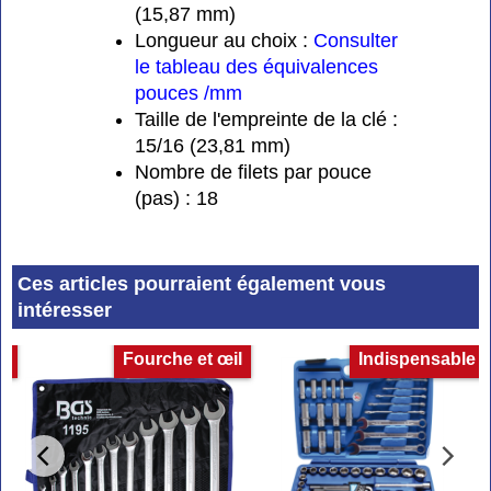
(15,87 mm)
Longueur au choix :
Consulter
le tableau des équivalences
pouces /mm
Taille de l'empreinte de la clé :
15/16 (23,81 mm)
Nombre de filets par pouce
(pas) : 18
Ces articles pourraient également vous
intéresser
es
Fourche et œil
Indispensable