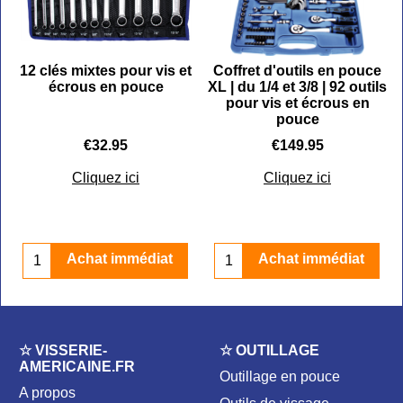
-
12 clés mixtes pour vis et
Coffret d'outils en pouce
écrous en pouce
XL | du 1/4 et 3/8 | 92 outils
pour vis et écrous en
pouce
€
32.95
€
149.95
Cliquez ici
Cliquez ici
Achat immédiat
Achat immédiat
☆ VISSERIE-
☆ OUTILLAGE
AMERICAINE.FR
Outillage en pouce
A propos