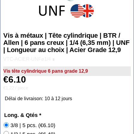
Vis à métaux | Tête cylindrique | BTR /
Allen | 6 pans creux | 1/4 (6,35 mm) | UNF
| Longueur au choix | Acier Grade 12,9
VTC-ACIER-UNF⌀1/4 ∎
Vis tête cylindrique 6 pans grade 12,9
€
6.10
€1.22
/ piece
Délai de livraison:
10 à 12 jours
Long. & Qtés
*
3/8 | 5 pcs.
(
€6.10
)