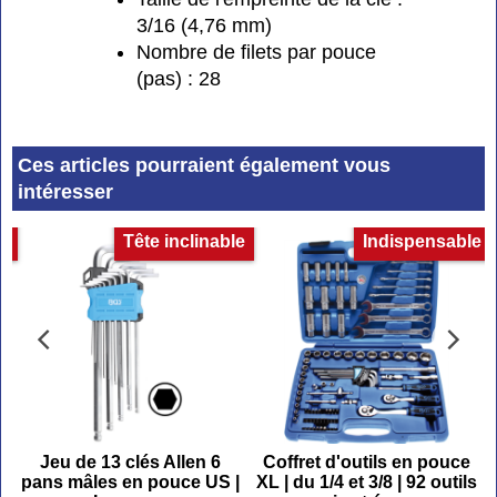
3/16 (4,76 mm)
Nombre de filets par pouce
(pas) : 28
Ces articles pourraient également vous
intéresser
et
Tête inclinable
Indispensable
Jeu de 13 clés Allen 6
Coffret d'outils en pouce
pans mâles en pouce US |
XL | du 1/4 et 3/8 | 92 outils