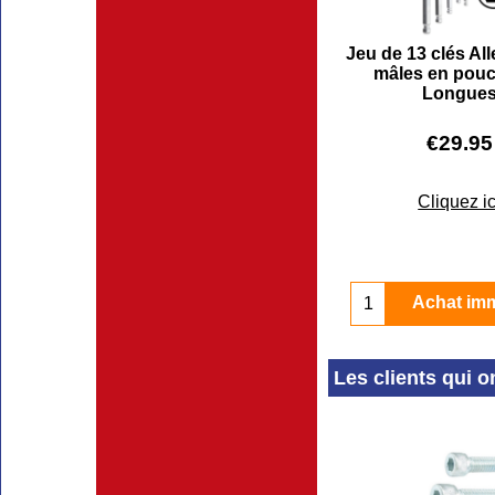
Jeu de 13 clés Al
mâles en pouc
Longue
€
29.95
Cliquez ic
Achat im
Les clients qui o