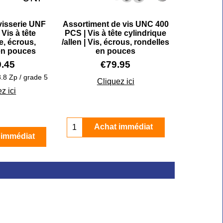
visserie UNF
Assortiment de vis UNC 400
Vis à tête
PCS | Vis à tête cylindrique
, écrous,
/allen | Vis, écrous, rondelles
en pouces
en pouces
9.45
€
79.95
8.8 Zp / grade 5
Cliquez ici
z ici
Achat immédiat
 immédiat