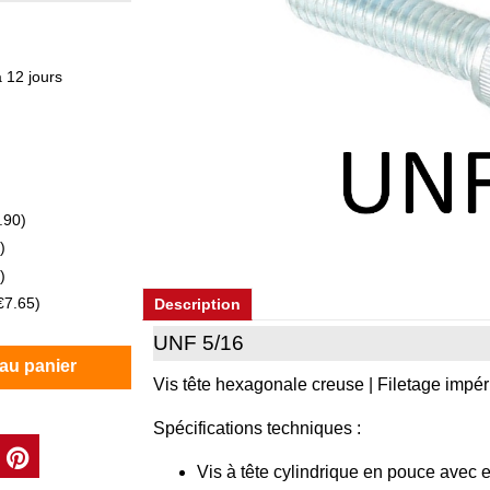
 12 jours
.90
)
)
)
€7.65
)
Description
UNF 5/16
 au panier
Vis tête hexagonale creuse | Filetage impéri
Spécifications techniques :
Vis à tête cylindrique en pouce avec