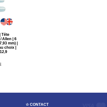
| Tête
 Allen | 6
(7,93 mm) |
u choix |
12,9
i
☆ CONTACT