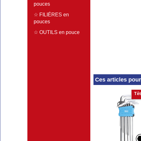
pouces
☆ FILIÉRES en
pouces
☆ OUTILS en pouce
Ces articles pou
Têt