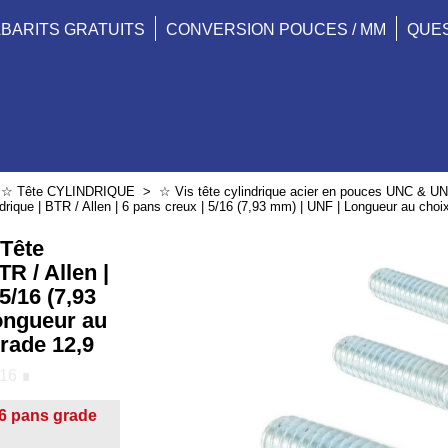
BARITS GRATUITS
CONVERSION POUCES / MM
QUE
>
☆ Tête CYLINDRIQUE
>
☆ Vis tête cylindrique acier en pouces UNC & U
drique | BTR / Allen | 6 pans creux | 5/16 (7,93 mm) | UNF | Longueur au choi
 Tête
TR / Allen |
5/16 (7,93
ongueur au
Grade 12,9
16 ∎
 6 pans grade