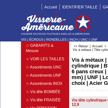
Accueil
IDENTIFIER TAILLE
GA
VISSERIE EN POUCE FILETAGES ANGLAIS & AMÉRICAINS
VIS | ÉCROUS | RONDELLES | INCH | UNC | UNF
☆ GABARITS &
<< Retour
|
Accueil
Vis à métaux | Tête cylin
Mesure
Vis à métaux |
☆ VOIR LES TAILLES
cylindrique | B
☆ Assortiments UNC
6 pans creux | 
☆ Assortiments UNF
mm) | UNF | L
choix | Acier 
☆ Assortiments INOX
VTC-ACIER-UNF⌀5/
☆ Vis tête BOMBÉE
☆ Vis tête FRAISÉE
Vis tête cylindrique
12,9