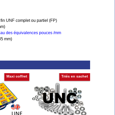
 fin UNF complet ou partiel (FP)
mm)
leau des équivalences pouces /mm
6,35 mm)
Maxi coffret
Triés en sachet