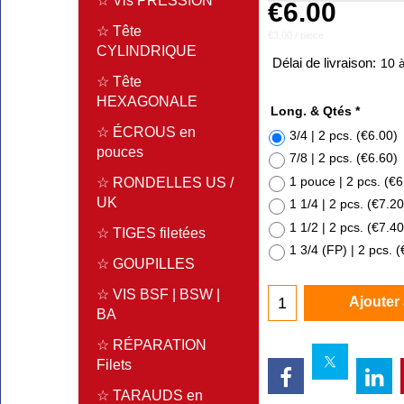
☆ Vis PRESSION
€
6.00
☆ Tête
€3.00
/ piece
CYLINDRIQUE
Délai de livraison:
10 à
☆ Tête
HEXAGONALE
Long. & Qtés
*
☆ ÉCROUS en
3/4 | 2 pcs.
(
€6.00
)
pouces
7/8 | 2 pcs.
(
€6.60
)
1 pouce | 2 pcs.
(
€6
☆ RONDELLES US /
UK
1 1/4 | 2 pcs.
(
€7.20
1 1/2 | 2 pcs.
(
€7.40
☆ TIGES filetées
1 3/4 (FP) | 2 pcs.
(
☆ GOUPILLES
☆ VIS BSF | BSW |
Ajouter
BA
☆ RÉPARATION
Filets
☆ TARAUDS en