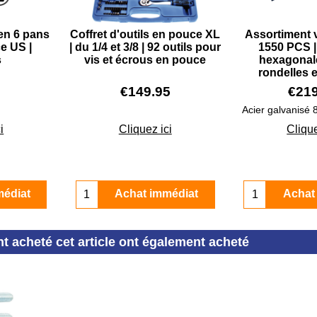
len 6 pans
Coffret d'outils en pouce XL
Assortiment 
e US |
| du 1/4 et 3/8 | 92 outils pour
1550 PCS | 
s
vis et écrous en pouce
hexagonale
rondelles 
€
149.95
€
21
Acier galvanisé 
i
Cliquez ici
Clique
médiat
Achat immédiat
Achat
nt acheté cet article ont également acheté