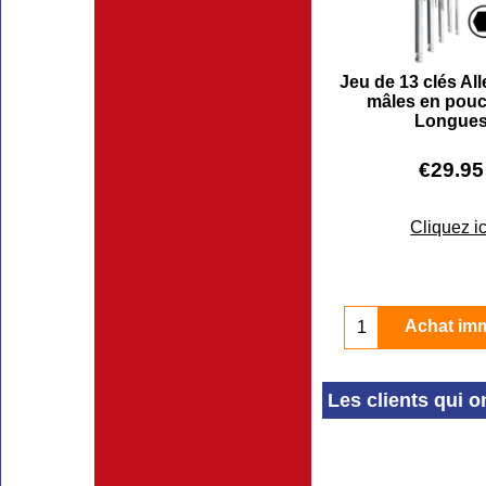
Jeu de 13 clés Al
mâles en pouc
Longue
€
29.95
Cliquez ic
Achat im
Les clients qui o