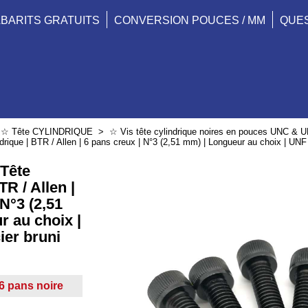
BARITS GRATUITS
CONVERSION POUCES / MM
QUE
>
☆ Tête CYLINDRIQUE
>
☆ Vis tête cylindrique noires en pouces UNC & 
drique | BTR / Allen | 6 pans creux | N°3 (2,51 mm) | Longueur au choix | UNF |
 Tête
TR / Allen |
 N°3 (2,51
 au choix |
ier bruni
 6 pans noire