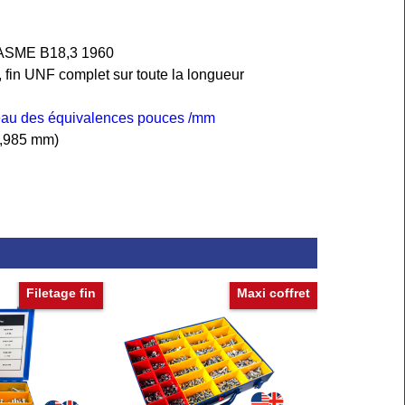
 ASME B18,3 1960
, fin UNF complet sur toute la longueur
leau des équivalences pouces /mm
(1,985 mm)
Filetage fin
Maxi coffret