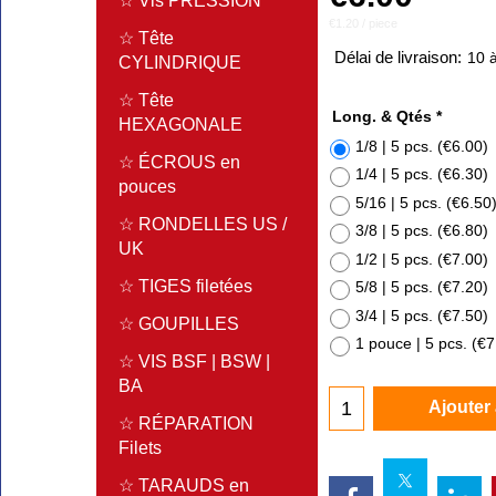
☆ Vis PRESSION
€1.20
/ piece
☆ Tête
Délai de livraison:
10 à
CYLINDRIQUE
☆ Tête
Long. & Qtés
*
HEXAGONALE
1/8 | 5 pcs.
(
€6.00
)
☆ ÉCROUS en
1/4 | 5 pcs.
(
€6.30
)
pouces
5/16 | 5 pcs.
(
€6.50
☆ RONDELLES US /
3/8 | 5 pcs.
(
€6.80
)
UK
1/2 | 5 pcs.
(
€7.00
)
☆ TIGES filetées
5/8 | 5 pcs.
(
€7.20
)
3/4 | 5 pcs.
(
€7.50
)
☆ GOUPILLES
1 pouce | 5 pcs.
(
€7
☆ VIS BSF | BSW |
BA
Ajouter
☆ RÉPARATION
Filets
☆ TARAUDS en