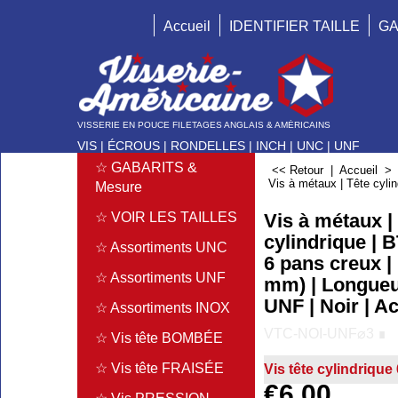
Accueil
IDENTIFIER TAILLE
GA
VISSERIE EN POUCE FILETAGES ANGLAIS & AMÉRICAINS
VIS | ÉCROUS | RONDELLES | INCH | UNC | UNF
☆ GABARITS &
<< Retour
|
Accueil
Vis à métaux | Tête cylin
Mesure
Vis à métaux |
☆ VOIR LES TAILLES
cylindrique | B
☆ Assortiments UNC
6 pans creux |
☆ Assortiments UNF
mm) | Longueur
UNF | Noir | Ac
☆ Assortiments INOX
VTC-NOI-UNF⌀3 ∎
☆ Vis tête BOMBÉE
☆ Vis tête FRAISÉE
Vis tête cylindrique
€
6.00