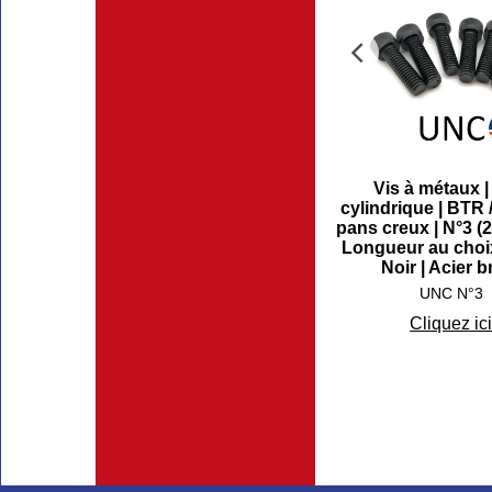
Vis à métaux |
cylindrique | BTR /
pans creux | N°3 (
Longueur au choix
Noir | Acier b
UNC N°3
Cliquez ic