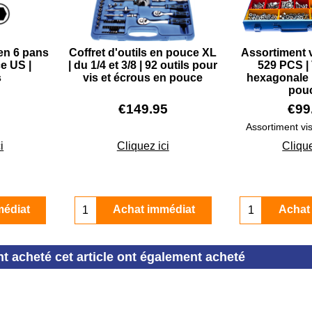
len 6 pans
Coffret d'outils en pouce XL
Assortiment 
e US |
| du 1/4 et 3/8 | 92 outils pour
529 PCS | 
s
vis et écrous en pouce
hexagonale 
pou
€
149.95
€
99
Assortiment vi
i
Cliquez ici
Clique
médiat
Achat immédiat
Achat
nt acheté cet article ont également acheté