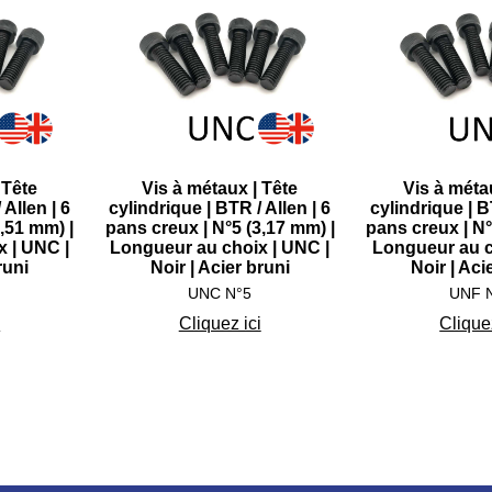
 Tête
Vis à métaux | Tête
Vis à méta
 Allen | 6
cylindrique | BTR / Allen | 6
cylindrique | B
2,51 mm) |
pans creux | N°5 (3,17 mm) |
pans creux | N°
 | UNC |
Longueur au choix | UNC |
Longueur au c
runi
Noir | Acier bruni
Noir | Aci
UNC N°5
UNF 
i
Cliquez ici
Cliquez