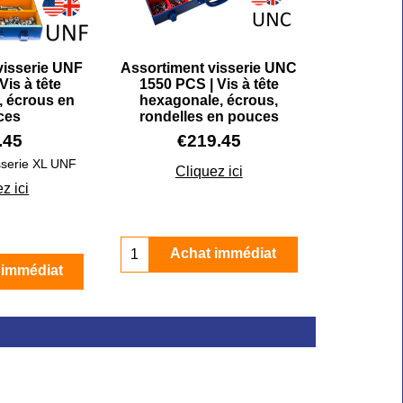
visserie UNF
Assortiment visserie UNC
Vis à tête
1550 PCS | Vis à tête
, écrous en
hexagonale, écrous,
ces
rondelles en pouces
.45
€
219.45
sserie XL UNF
Cliquez ici
z ici
Achat immédiat
 immédiat