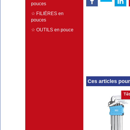
pouces
☆ FILIÉRES en
pouces
☆ OUTILS en pouce
Ces articles pou
Têt