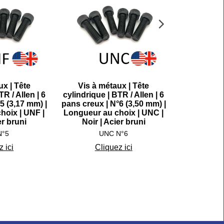
ux | Tête
Vis à métaux | Tête
Vis à m
TR / Allen | 6
cylindrique | BTR / Allen | 6
cylindrique 
5 (3,17 mm) |
pans creux | N°6 (3,50 mm) |
pans creux 
hoix | UNF |
Longueur au choix | UNC |
Longueur a
er bruni
Noir | Acier bruni
Noir |
N°5
UNC N°6
U
 ici
Cliquez ici
Cli