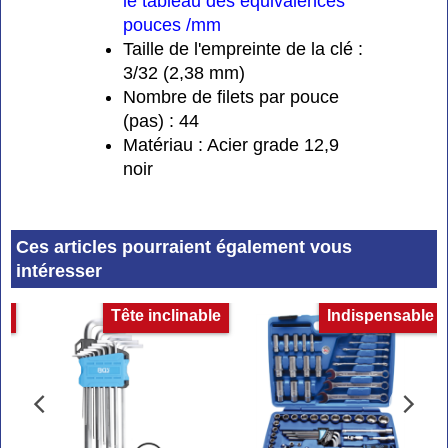
le tableau des équivalences
pouces /mm
Taille de l'empreinte de la clé :
3/32 (2,38 mm)
Nombre de filets par pouce
(pas) : 44
Matériau : Acier grade 12,9
noir
Ces articles pourraient également vous
intéresser
et
Tête inclinable
Indispensable