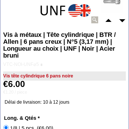
Vis à métaux | Tête cylindrique | BTR /
Allen | 6 pans creux | N°5 (3,17 mm) |
Longueur au choix | UNF | Noir | Acier
bruni
VTC-NOI-UNF⌀5 ∎
Vis tête cylindrique 6 pans noire
€
6.00
€1.20
/ piece
Délai de livraison:
10 à 12 jours
Long. & Qtés
*
1/8 | 5 pcs.
(
€6.00
)