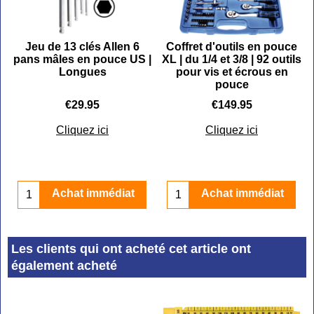
C
Jeu de 13 clés Allen 6
Coffret d'outils en pouce
pans mâles en pouce US |
XL | du 1/4 et 3/8 | 92 outils
Longues
pour vis et écrous en
pouce
€
29.95
€
149.95
Cliquez ici
Cliquez ici
Achat immédiat
Achat immédiat
Les clients qui ont acheté cet article ont
également acheté