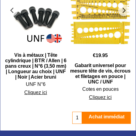
Vis à métaux | Tête
€
19.95
6
cylindrique | BTR / Allen | 6
Gabarit universel pour
)
pans creux | N°6 (3,50 mm)
mesure tête de vis, écrous
C
| Longueur au choix | UNF
et filetages en pouce |
e
| Noir | Acier bruni
UNC / UNF
UNF N°6
Cotes en pouces
Cliquez ici
Cliquez ici
Achat immédiat