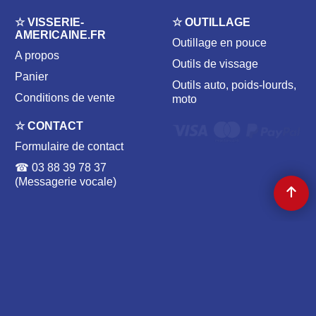
☆ VISSERIE-
☆ OUTILLAGE
AMERICAINE.FR
Outillage en pouce
A propos
Outils de vissage
Panier
Outils auto, poids-lourds,
Conditions de vente
moto
☆ CONTACT
Formulaire de contact
☎ 03 88 39 78 37
(Messagerie vocale)
☆ VISSERIE AMÉRICAINE | TRADE ALCHEMY ☆
204 av. de Colmar 67100 STRASBOURG, FRANCE | ✉
CONTACT@VISSERIE-AMERICAINE.FR
Boutique en ligne créés
avec le logiciel
eCommerce ShopFactory