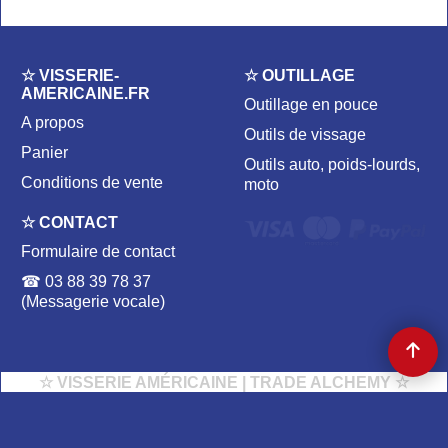
☆ VISSERIE-
☆ OUTILLAGE
AMERICAINE.FR
Outillage en pouce
A propos
Outils de vissage
Panier
Outils auto, poids-lourds,
Conditions de vente
moto
☆ CONTACT
Formulaire de contact
☎ 03 88 39 78 37
(Messagerie vocale)
☆ VISSERIE AMÉRICAINE | TRADE ALCHEMY ☆
204 av. de Colmar 67100 STRASBOURG, FRANCE | ✉
CONTACT@VISSERIE-AMERICAINE.FR