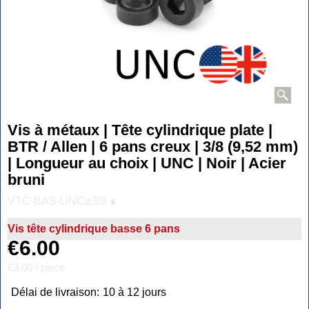
Vis à métaux | Tête cylindrique plate |
BTR / Allen | 6 pans creux | 3/8 (9,52 mm)
| Longueur au choix | UNC | Noir | Acier
bruni
VTC-BAS-UNC⌀3/8 ∎
Vis tête cylindrique basse 6 pans
€
6.00
€3.00
/ piece
Délai de livraison:
10 à 12 jours