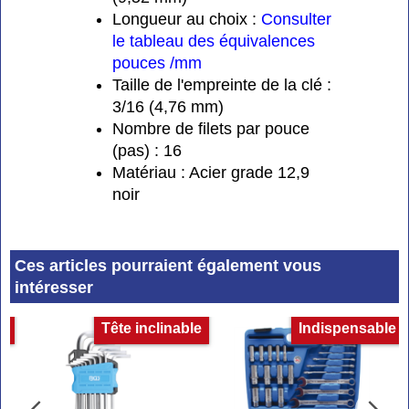
Longueur au choix :
Consulter
le tableau des équivalences
pouces /mm
Taille de l'empreinte de la clé :
3/16 (4,76 mm)
Nombre de filets par pouce
(pas) : 16
Matériau : Acier grade 12,9
noir
Ces articles pourraient également vous
intéresser
et
Tête inclinable
Indispensable