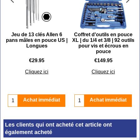
C
Jeu de 13 clés Allen 6
Coffret d'outils en pouce
pans mâles en pouce US |
XL | du 1/4 et 3/8 | 92 outils
Longues
pour vis et écrous en
pouce
€
29.95
€
149.95
Cliquez ici
Cliquez ici
Achat immédiat
Achat immédiat
Les clients qui ont acheté cet article ont
également acheté