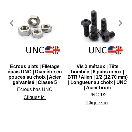
Écrous plats | Filetage
Vis à métaux | Tête
épais UNC | Diamètre en
bombée | 6 pans creux |
pouces au choix | Acier
BTR / Allen | 1/2 (12,70 mm)
galvanisé | Classe 5
| Longueur au choix | UNC
s
| Acier bruni
Écrous bas UNC
UNC 1/2
Cliquez ici
Cliquez ici