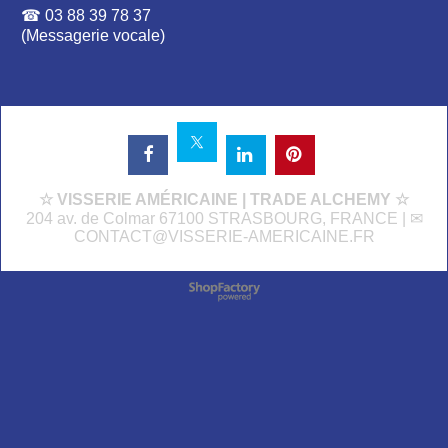
☎ 03 88 39 78 37
(Messagerie vocale)
☆ VISSERIE AMÉRICAINE | TRADE ALCHEMY ☆
204 av. de Colmar 67100 STRASBOURG, FRANCE | ✉
CONTACT@VISSERIE-AMERICAINE.FR
Boutique en ligne créés
avec le logiciel
eCommerce ShopFactory