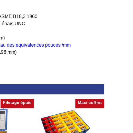
 ASME B18,3 1960
s, épais UNC
mm)
leau des équivalences pouces /mm
(3,96 mm)
Filetage épais
Maxi coffret