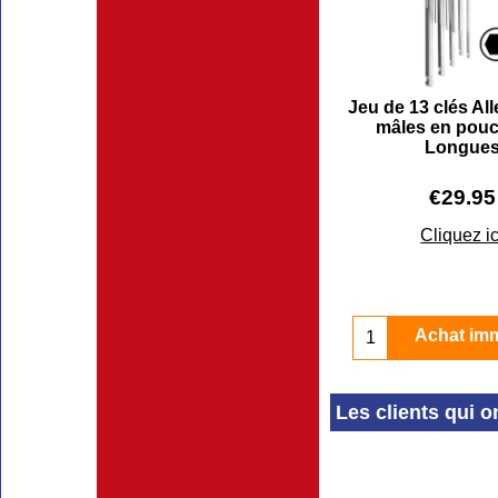
Jeu de 13 clés Al
mâles en pouc
Longue
€
29.95
Cliquez ic
Achat im
Les clients qui o