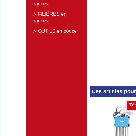
pouces
☆ FILIÉRES en
pouces
☆ OUTILS en pouce
Ces articles pou
Têt