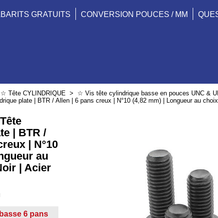
BARITS GRATUITS
CONVERSION POUCES / MM
QUE
>
☆ Tête CYLINDRIQUE
>
☆ Vis tête cylindrique basse en pouces UNC & 
drique plate | BTR / Allen | 6 pans creux | N°10 (4,82 mm) | Longueur au choix 
 Tête
te | BTR /
creux | N°10
ongueur au
oir | Acier
∎
e basse 6 pans