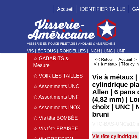
Accueil
IDENTIFIER TAILLE
GA
VISSERIE EN POUCE FILETAGES ANGLAIS & AMÉRICAINS
VIS | ÉCROUS | RONDELLES | INCH | UNC | UNF
☆ GABARITS &
<< Retour
|
Accueil
Vis à métaux | Tête cylin
Mesure
Vis à métaux |
☆ VOIR LES TAILLES
cylindrique pla
☆ Assortiments UNC
Allen | 6 pans 
☆ Assortiments UNF
(4,82 mm) | L
choix | UNC | N
☆ Assortiments INOX
bruni
☆ Vis tête BOMBÉE
VTC-BAS-UNC⌀10 
☆ Vis tête FRAISÉE
Vis tête cylindriqu