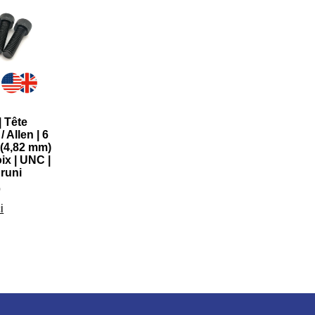
| Tête
 Allen | 6
 (4,82 mm)
ix | UNC |
bruni
0
i