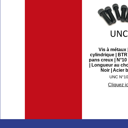
Vis à métaux 
cylindrique | BTR /
pans creux | N°10
| Longueur au cho
Noir | Acier 
UNC N°1
Cliquez ic