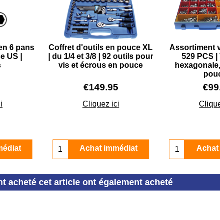
len 6 pans
Coffret d'outils en pouce XL
Assortiment 
e US |
| du 1/4 et 3/8 | 92 outils pour
529 PCS | 
s
vis et écrous en pouce
hexagonale,
pou
€
149.95
€
99
i
Cliquez ici
Clique
médiat
Achat immédiat
Achat
nt acheté cet article ont également acheté