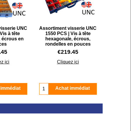
visserie UNC
Assortiment visserie UNC
Vis à tête
1550 PCS | Vis à tête
 écrous en
hexagonale, écrous,
ces
rondelles en pouces
.45
€
219.45
z ici
Cliquez ici
 immédiat
Achat immédiat