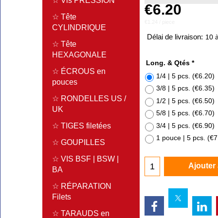
☆ Vis PRESSION
€
6.20
☆ Tête
€1.24
/ piece
CYLINDRIQUE
Délai de livraison:
10 à
☆ Tête
HEXAGONALE
Long. & Qtés
*
☆ ÉCROUS en
1/4 | 5 pcs.
(
€6.20
)
pouces
3/8 | 5 pcs.
(
€6.35
)
☆ RONDELLES US /
1/2 | 5 pcs.
(
€6.50
)
UK
5/8 | 5 pcs.
(
€6.70
)
3/4 | 5 pcs.
(
€6.90
)
☆ TIGES filetées
1 pouce | 5 pcs.
(
€7
☆ GOUPILLES
☆ VIS BSF | BSW |
Ajouter
BA
☆ RÉPARATION
Filets
☆ TARAUDS en