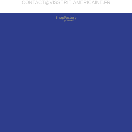
CONTACT@VISSERIE-AMERICAINE.FR
Boutique en ligne créés
avec le logiciel
eCommerce ShopFactory