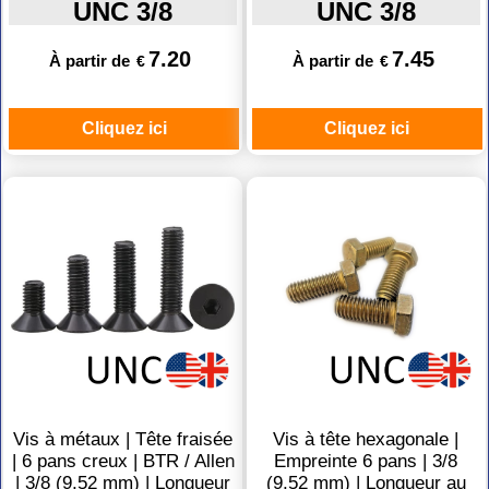
UNC 3/8
UNC 3/8
7.20
7.45
À partir de
À partir de
€
€
Cliquez ici
Cliquez ici
Vis à métaux | Tête fraisée
Vis à tête hexagonale |
| 6 pans creux | BTR / Allen
Empreinte 6 pans | 3/8
| 3/8 (9,52 mm) | Longueur
(9,52 mm) | Longueur au